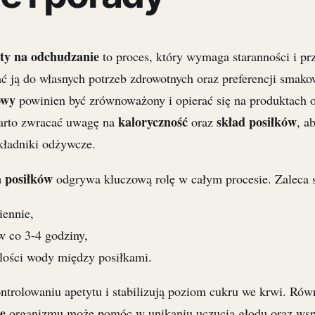
ty na odchudzanie
to proces, który wymaga staranności i pr
ać ją do własnych potrzeb zdrowotnych oraz preferencji smak
owy
powinien być zrównoważony i opierać się na produktach 
kaloryczność
skład posiłków
Warto zwracać uwagę na
oraz
, a
kładniki odżywcze.
 posiłków
odgrywa kluczową rolę w całym procesie. Zaleca s
iennie,
w co 3-4 godziny,
ilości wody między posiłkami.
trolowaniu apetytu i stabilizują poziom cukru we krwi. Rów
e
organizmu może pomóc w unikaniu uczucia głodu oraz wsp