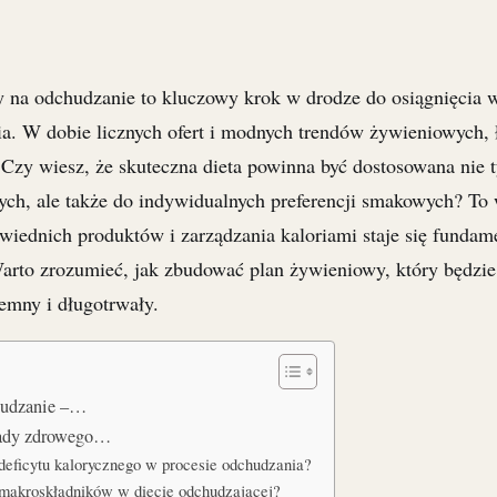
y na odchudzanie to kluczowy krok w drodze do osiągnięcia
ia. W dobie licznych ofert i modnych trendów żywieniowych, 
 Czy wiesz, że skuteczna dieta powinna być dostosowana nie t
ych, ale także do indywidualnych preferencji smakowych? To 
iednich produktów i zarządzania kaloriami staje się funda
rto zrozumieć, jak zbudować plan żywieniowy, który będzie 
jemny i długotrwały.
chudzanie –…
sady zdrowego…
 deficytu kalorycznego w procesie odchudzania?
 makroskładników w diecie odchudzającej?