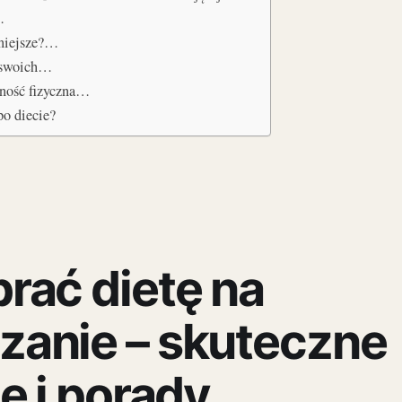
…
zniejsze?…
o swoich…
wność fizyczna…
po diecie?
rać dietę na
zanie – skuteczne
e i porady