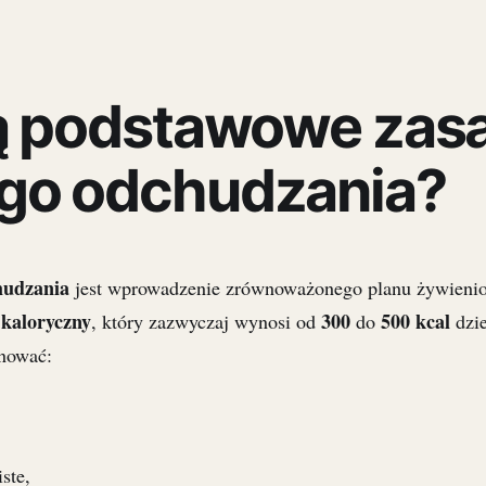
są podstawowe zas
go odchudzania?
hudzania
jest wprowadzenie zrównoważonego planu żywieni
 kaloryczny
300
500 kcal
, który zazwyczaj wynosi od
do
dzi
inować:
ste,