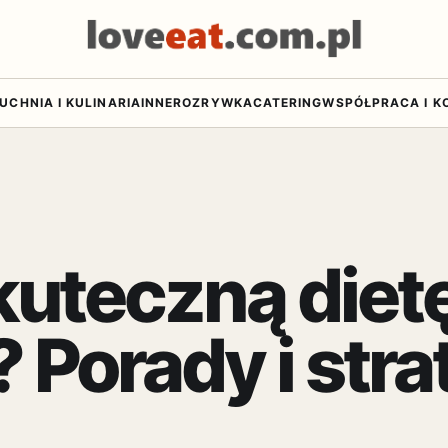
UCHNIA I KULINARIA
INNE
ROZRYWKA
CATERING
WSPÓŁPRACA I K
kuteczną diet
Porady i stra