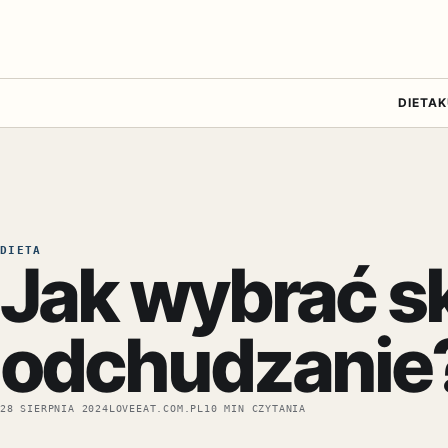
DIETA
K
DIETA
Jak wybrać s
odchudzanie? 
28 SIERPNIA 2024
LOVEEAT.COM.PL
10 MIN CZYTANIA