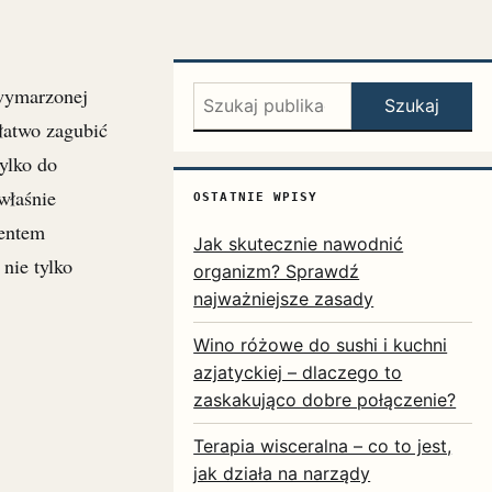
 wymarzonej
Szukaj:
Szukaj
łatwo zagubić
ylko do
właśnie
OSTATNIE WPISY
mentem
Jak skutecznie nawodnić
nie tylko
organizm? Sprawdź
najważniejsze zasady
Wino różowe do sushi i kuchni
azjatyckiej – dlaczego to
zaskakująco dobre połączenie?
Terapia wisceralna – co to jest,
jak działa na narządy