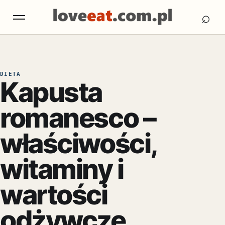
Otw
Otwórz menu
⌕
DIETA
Kapusta
romanesco –
właściwości,
witaminy i
wartości
odżywcze