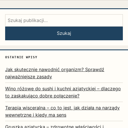
Szukaj:
Szukaj
OSTATNIE WPISY
Jak skutecznie nawodnić organizm? Sprawdź
najważniejsze zasady
Wino różowe do sushi i kuchni azjatyckiej – dlaczego
to zaskakująco dobre połączenie?
Terapia wisceralna – co to jest, jak działa na narządy
wewnętrzne i kiedy ma sens
Gruszka azjatycka – zdrowotne właściwości i