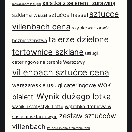
sałatka z selerem i żurawiną
makaronem z zupki
sztućce
szklana waza
sztućce hassel
villenbach cena
szybkowar zawór
talerze dzielone
bezpieczeństwa
tortownice szklane
usługi
cateringowe na terenie Warszawy
villenbach sztućce cena
wok
warszawskie usługi cateringowe
Wynik dużego lotka
bialetti
wyniki i statystyki Lotto
wątróbka drobiowa w
zestaw sztućców
sosie musztardowym
villenbach
zsiadłe mleko z ziemniakami