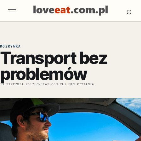
Otw
Otwórz menu
⌕
ROZRYWKA
Transport bez
problemów
13 STYCZNIA 2017
LOVEEAT.COM.PL
1 MIN CZYTANIA