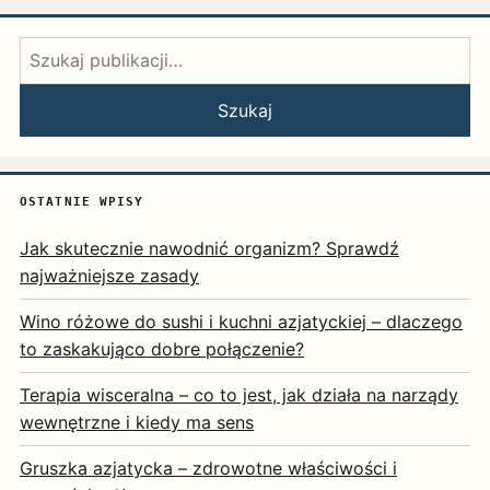
Szukaj:
Szukaj
OSTATNIE WPISY
Jak skutecznie nawodnić organizm? Sprawdź
najważniejsze zasady
Wino różowe do sushi i kuchni azjatyckiej – dlaczego
to zaskakująco dobre połączenie?
Terapia wisceralna – co to jest, jak działa na narządy
wewnętrzne i kiedy ma sens
Gruszka azjatycka – zdrowotne właściwości i