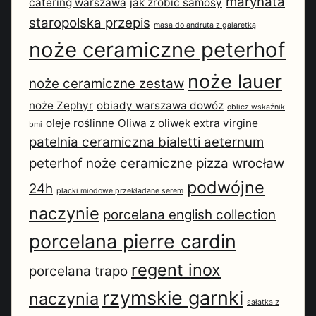
marynata
catering warszawa
jak zrobic samosy
staropolska przepis
masa do andruta z galaretką
noże ceramiczne peterhof
noże lauer
noże ceramiczne zestaw
noże Zephyr
obiady warszawa dowóz
oblicz wskaźnik
oleje roślinne
Oliwa z oliwek extra virgine
bmi
patelnia ceramiczna bialetti aeternum
peterhof noże ceramiczne
pizza wrocław
podwójne
24h
placki miodowe przekładane serem
naczynie
porcelana english collection
porcelana pierre cardin
regent inox
porcelana trapo
rzymskie garnki
naczynia
sałatka z