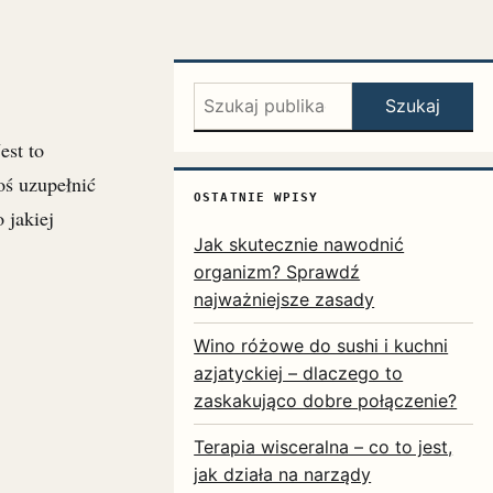
Szukaj:
Szukaj
est to
oś uzupełnić
OSTATNIE WPISY
 jakiej
Jak skutecznie nawodnić
organizm? Sprawdź
najważniejsze zasady
Wino różowe do sushi i kuchni
azjatyckiej – dlaczego to
zaskakująco dobre połączenie?
Terapia wisceralna – co to jest,
jak działa na narządy