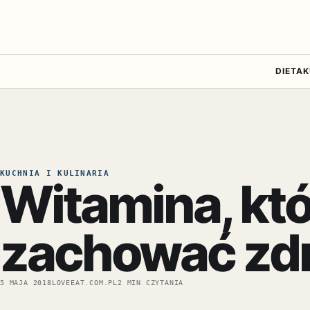
DIETA
K
KUCHNIA I KULINARIA
Witamina, kt
zachować zdro
5 MAJA 2018
LOVEEAT.COM.PL
2 MIN CZYTANIA