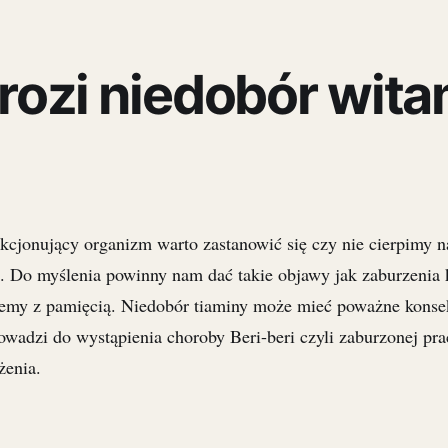
ozi niedobór wita
cjonujący organizm warto zastanowić się czy nie cierpimy n
1. Do myślenia powinny nam dać takie objawy jak zaburzenia k
blemy z pamięcią. Niedobór tiaminy może mieć poważne kons
wadzi do wystąpienia choroby Beri-beri czyli zaburzonej pra
żenia.