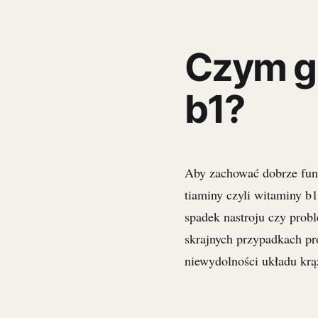
Czym gr
b1?
Aby zachować dobrze funk
tiaminy czyli witaminy b
spadek nastroju czy pro
skrajnych przypadkach pro
niewydolności układu krą