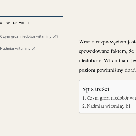
W TYM ARTYKULE
Czym grozi niedobór witaminy b1?
Wraz z rozpoczęciem jesi
Nadmiar witaminy b1
spowodowane faktem, że 
niedobory. Witamina d jes
poziom powinniśmy dbać
Spis treści
Czym grozi niedobór wi
Nadmiar witaminy b1