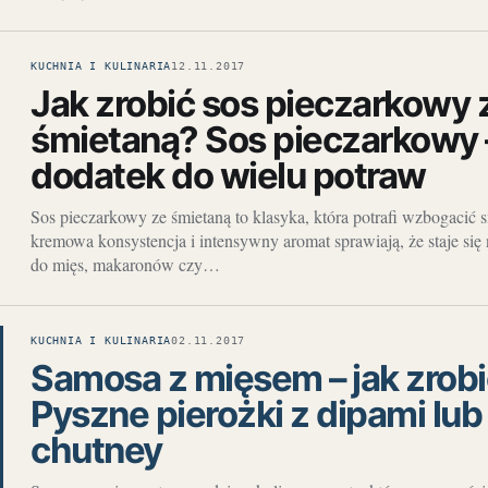
KUCHNIA I KULINARIA
12.11.2017
Jak zrobić sos pieczarkowy 
śmietaną? Sos pieczarkowy 
dodatek do wielu potraw
Sos pieczarkowy ze śmietaną to klasyka, która potrafi wzbogacić 
kremowa konsystencja i intensywny aromat sprawiają, że staje si
do mięs, makaronów czy…
KUCHNIA I KULINARIA
02.11.2017
Samosa z mięsem – jak zrob
Pyszne pierożki z dipami lu
chutney