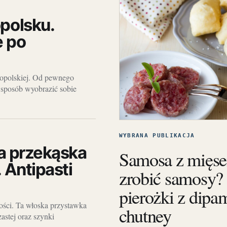
polsku.
e po
ropolskiej. Od pewnego
 sposób wyobrazić sobie
WYBRANA PUBLIKACJA
ła przekąska
Samosa z mięse
 Antipasti
zrobić samosy?
pierożki z dipa
ości. Ta włoska przystawka
chutney
astej oraz szynki