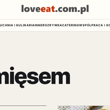
UCHNIA I KULINARIA
INNE
ROZRYWKA
CATERING
WSPÓŁPRACA I K
mięsem