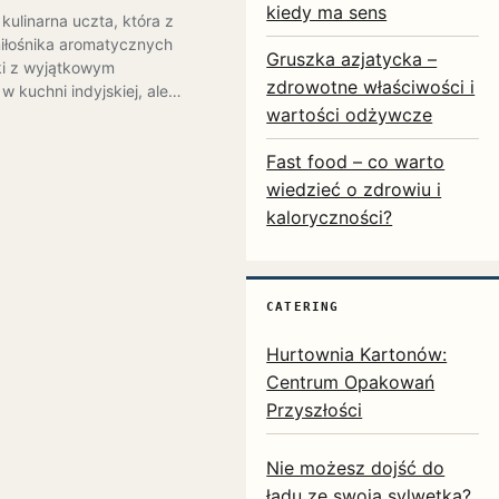
kiedy ma sens
ulinarna uczta, która z
iłośnika aromatycznych
Gruszka azjatycka –
ki z wyjątkowym
zdrowotne właściwości i
w kuchni indyjskiej, ale…
wartości odżywcze
Fast food – co warto
wiedzieć o zdrowiu i
kaloryczności?
CATERING
Hurtownia Kartonów:
Centrum Opakowań
Przyszłości
Nie możesz dojść do
ładu ze swoją sylwetką?