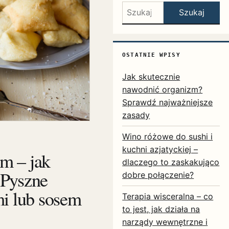
Szukaj:
Szukaj
OSTATNIE WPISY
Jak skutecznie
nawodnić organizm?
Sprawdź najważniejsze
zasady
Wino różowe do sushi i
kuchni azjatyckiej –
m – jak
dlaczego to zaskakująco
 Pyszne
dobre połączenie?
mi lub sosem
Terapia wisceralna – co
to jest, jak działa na
narządy wewnętrzne i