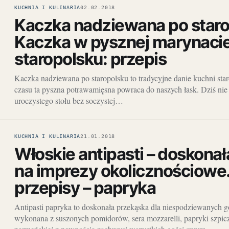
KUCHNIA I KULINARIA
02.02.2018
Kaczka nadziewana po staro
Kaczka w pysznej marynaci
staropolsku: przepis
Kaczka nadziewana po staropolsku to tradycyjne danie kuchni sta
czasu ta pyszna potrawamięsna powraca do naszych łask. Dziś nie
uroczystego stołu bez soczystej…
KUCHNIA I KULINARIA
21.01.2018
Włoskie antipasti – doskona
na imprezy okolicznościowe.
przepisy – papryka
Antipasti papryka to doskonała przekąska dla niespodziewanych g
wykonana z suszonych pomidorów, sera mozzarelli, papryki szpicz