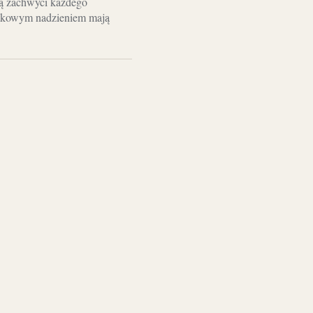
ią zachwyci każdego
jątkowym nadzieniem mają