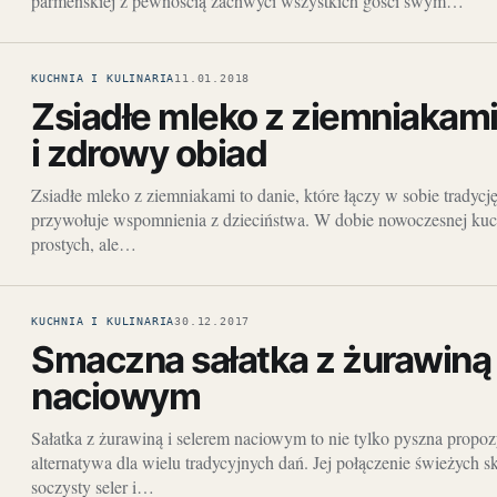
parmeńskiej z pewnością zachwyci wszystkich gości swym…
KUCHNIA I KULINARIA
11.01.2018
Zsiadłe mleko z ziemniakami
i zdrowy obiad
Zsiadłe mleko z ziemniakami to danie, które łączy w sobie tradycję
przywołuje wspomnienia z dzieciństwa. W dobie nowoczesnej kuc
prostych, ale…
KUCHNIA I KULINARIA
30.12.2017
Smaczna sałatka z żurawiną
naciowym
Sałatka z żurawiną i selerem naciowym to nie tylko pyszna propoz
alternatywa dla wielu tradycyjnych dań. Jej połączenie świeżych s
soczysty seler i…