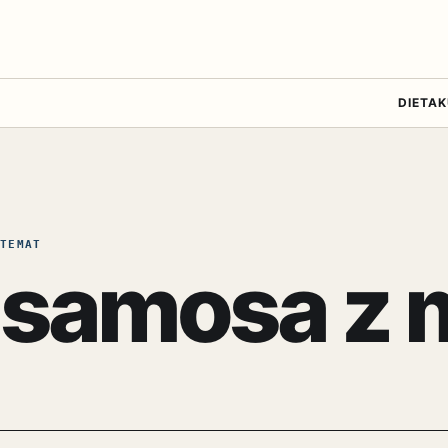
DIETA
K
TEMAT
samosa z 