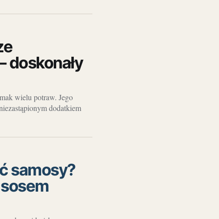
ze
– doskonały
smak wielu potraw. Jego
ę niezastąpionym dodatkiem
ić samosy?
b sosem