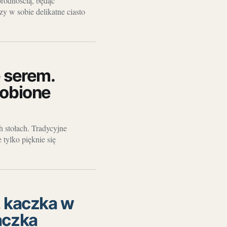
rodnością, będąc
y w sobie delikatne ciasto
 serem.
dobione
 stołach. Tradycyjne
 tylko pięknie się
, kaczka w
aczka