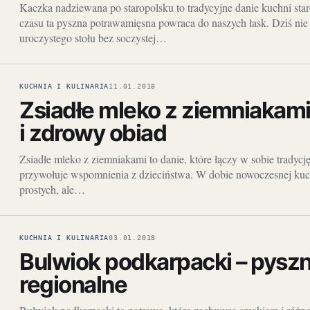
Kaczka nadziewana po staropolsku to tradycyjne danie kuchni sta
czasu ta pyszna potrawamięsna powraca do naszych łask. Dziś nie
uroczystego stołu bez soczystej…
KUCHNIA I KULINARIA
11.01.2018
Zsiadłe mleko z ziemniakami
i zdrowy obiad
Zsiadłe mleko z ziemniakami to danie, które łączy w sobie tradycję
przywołuje wspomnienia z dzieciństwa. W dobie nowoczesnej kuc
prostych, ale…
KUCHNIA I KULINARIA
03.01.2018
Bulwiok podkarpacki – pysz
regionalne