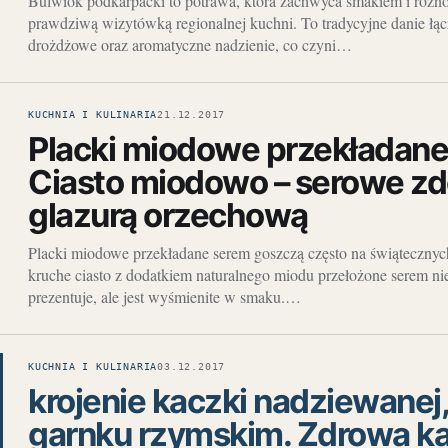
Bulwiok podkarpacki to potrawa, która zachwyca smakiem i różno
prawdziwą wizytówką regionalnej kuchni. To tradycyjne danie łącz
drożdżowe oraz aromatyczne nadzienie, co czyni…
KUCHNIA I KULINARIA
21.12.2017
Placki miodowe przekładane
Ciasto miodowo – serowe z
glazurą orzechową
Placki miodowe przekładane serem goszczą często na świątecznych
kruche ciasto z dodatkiem naturalnego miodu przełożone serem nie
prezentuje, ale jest wyśmienite w smaku.…
KUCHNIA I KULINARIA
03.12.2017
krojenie kaczki nadziewanej
garnku rzymskim. Zdrowa k