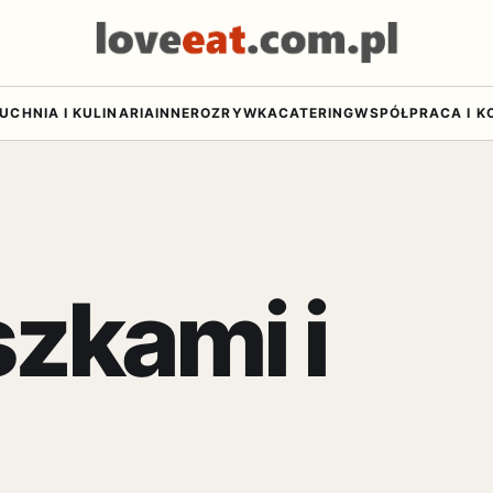
UCHNIA I KULINARIA
INNE
ROZRYWKA
CATERING
WSPÓŁPRACA I K
szkami i