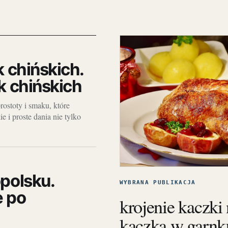
 chińskich.
k chińskich
ostoty i smaku, które
 i proste dania nie tylko
polsku.
WYBRANA PUBLIKACJA
e po
krojenie kaczki
kaczka w garnk