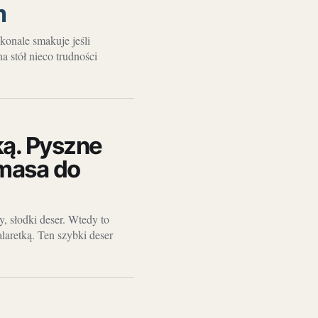
m
konale smakuje jeśli
 stół nieco trudności
ką. Pyszne
 masa do
, słodki deser. Wtedy to
aretką. Ten szybki deser