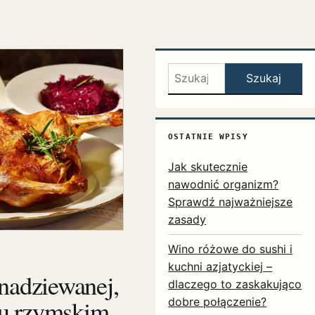
Szukaj:
Szukaj
OSTATNIE WPISY
Jak skutecznie
nawodnić organizm?
Sprawdź najważniejsze
zasady
Wino różowe do sushi i
kuchni azjatyckiej –
 nadziewanej,
dlaczego to zaskakująco
u rzymskim.
dobre połączenie?