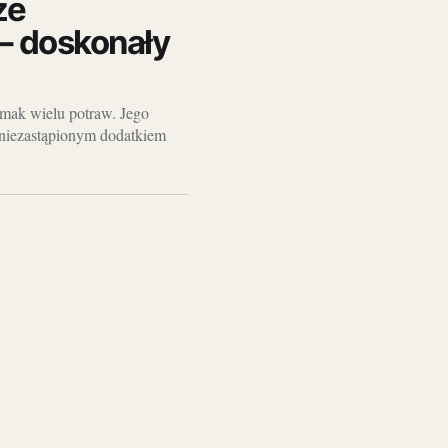
ze
– doskonały
smak wielu potraw. Jego
ę niezastąpionym dodatkiem