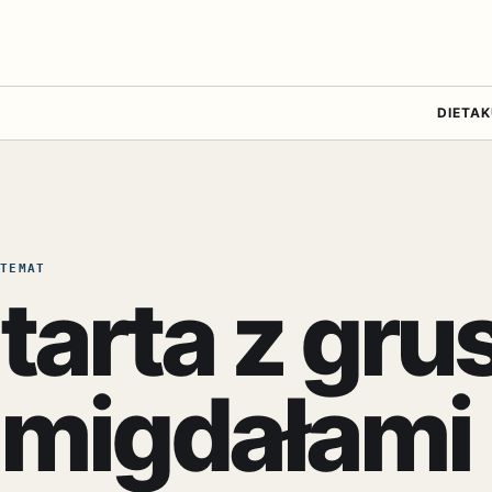
DIETA
K
TEMAT
tarta z gru
migdałami