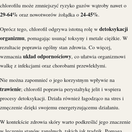
chlorofilu może zmniejszyć ryzyko guzów wątroby nawet o
29-64%
24-45%
oraz nowotworów żołądka o
.
detoksykacji
Oprócz tego, chlorofil odgrywa istotną rolę w
organizmu
, pomagając usunąć toksyny i metale ciężkie. W
rezultacie poprawia ogólny stan zdrowia. Co więcej,
układ odpornościowy
wzmacnia
, co ułatwia organizmowi
walkę z infekcjami oraz chorobami przewlekłymi.
Nie można zapomnieć o jego korzystnym wpływie na
trawienie
; chlorofil poprawia perystaltykę jelit i wspiera
procesy detoksykacji. Działa również łagodząco na stres i
zmęczenie dzięki swojemu energetyzującemu działaniu.
W kontekście zdrowia skóry warto podkreślić jego znaczenie
w leczeniu stanów zapalnych, takich jak trądzik. Pomaga