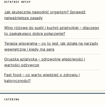
OSTATNIE WPISY
Jak skutecznie nawodnić organizm? Sprawdź
najważniejsze zasady
Wino różowe do sushi i kuchni azjatyckiej – dlaczego
to zaskakująco dobre połączenie?
Terapia wisceralna – co to jest, jak działa na narządy
wewnętrzne i kiedy ma sens
Gruszka azjatycka – zdrowotne właściwości i
wartości odżywcze
Fast food – co warto wiedzieć o zdrowiu i
kaloryczności?
CATERING