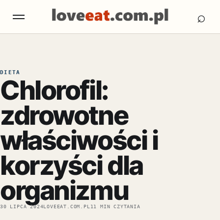
Otw
Otwórz menu
⌕
DIETA
Chlorofil:
zdrowotne
właściwości i
korzyści dla
organizmu
30 LIPCA 2024
LOVEEAT.COM.PL
11 MIN CZYTANIA