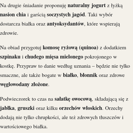
naturalny jogurt
Na drugie śniadanie proponuję
z łyżką
nasion chia
soczystych jagód
i garścią
. Taki wybór
antyoksydantów
dostarcza białka oraz
, które wspierają
zdrowie.
komosę ryżową (quinoa)
Na obiad przygotuj
z dodatkiem
szpinaku
chudego mięsa mielonego
i
pokrojonego w
kostkę. Przypraw to danie według uznania – będzie nie tylko
białko
błonnik
smaczne, ale także bogate w
,
oraz zdrowe
węglowodany złożone
.
sałatkę owocową
Podwieczorek to czas na
, składającą się z
jabłka
gruszki
orzechów włoskich
,
oraz kilku
. Orzechy
dodają nie tylko chrupkości, ale też zdrowych tłuszczów i
wartościowego białka.