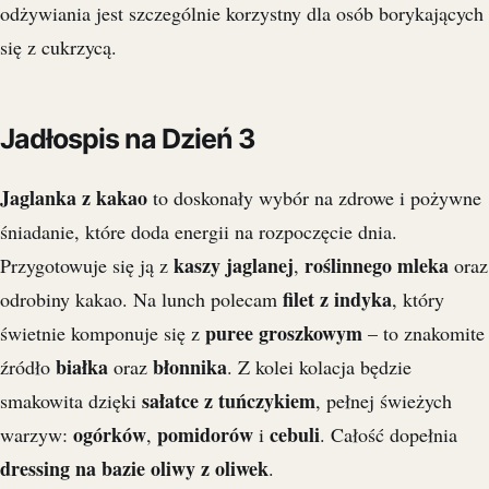
odżywiania jest szczególnie korzystny dla osób borykających
się z cukrzycą.
Jadłospis na Dzień 3
Jaglanka z kakao
to doskonały wybór na zdrowe i pożywne
śniadanie, które doda energii na rozpoczęcie dnia.
kaszy jaglanej
roślinnego mleka
Przygotowuje się ją z
,
oraz
filet z indyka
odrobiny kakao. Na lunch polecam
, który
puree groszkowym
świetnie komponuje się z
– to znakomite
białka
błonnika
źródło
oraz
. Z kolei kolacja będzie
sałatce z tuńczykiem
smakowita dzięki
, pełnej świeżych
ogórków
pomidorów
cebuli
warzyw:
,
i
. Całość dopełnia
dressing na bazie oliwy z oliwek
.