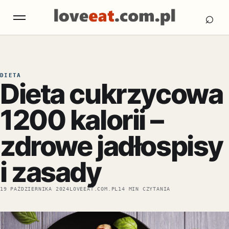
Otw
Otwórz menu
⌕
DIETA
Dieta cukrzycowa
1200 kalorii –
zdrowe jadłospisy
i zasady
19 PAŹDZIERNIKA 2024
LOVEEAT.COM.PL
14 MIN CZYTANIA