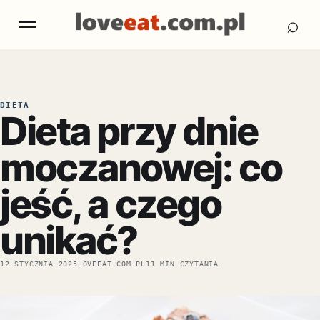
Otw
Otwórz menu
⌕
DIETA
Dieta przy dnie
moczanowej: co
jeść, a czego
unikać?
12 STYCZNIA 2025
LOVEEAT.COM.PL
11 MIN CZYTANIA