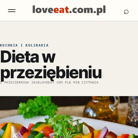
Otw
Otwórz menu
⌕
KUCHNIA I KULINARIA
Dieta w
przeziębieniu
3 PAŹDZIERNIKA 2018
LOVEEAT.COM.PL
8 MIN CZYTANIA