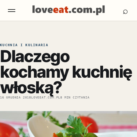
Otw
Otwórz menu
⌕
KUCHNIA I KULINARIA
Dlaczego
kochamy kuchnię
włoską?
16 GRUDNIA 2018
LOVEEAT.COM.PL
8 MIN CZYTANIA