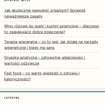
OSTATNIE WPISY
Jak skutecznie nawodnić organizm? Sprawdź
najważniejsze zasady
Wino różowe do sushi i kuchni azjatyckiej – dlaczego
to zaskakująco dobre połączenie?
Terapia wisceralna – co to jest, jak działa na narządy
wewnętrzne i kiedy ma sens
Gruszka azjatycka – zdrowotne właściwości i
wartości odżywcze
Fast food – co warto wiedzieć o zdrowiu i
kaloryczności?
CATERING