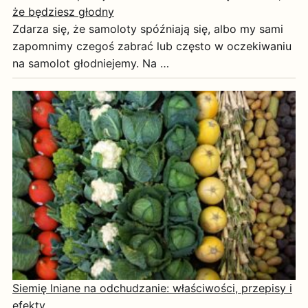
że będziesz głodny
Zdarza się, że samoloty spóźniają się, albo my sami
zapomnimy czegoś zabrać lub często w oczekiwaniu
na samolot głodniejemy. Na …
Siemię lniane na odchudzanie: właściwości, przepisy i
efekty