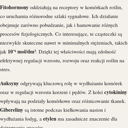
Fitohormony
oddziałują na receptory w komórkach roślin,
co uruchamia różnorodne szlaki sygnałowe. Ich działanie
obejmuje zarówno pobudzanie, jak i hamowanie różnych
procesów fizjologicznych. Co interesujące, te cząsteczki są
niezwykle skuteczne nawet w minimalnych stężeniach, takich
10⁻⁶ mol/dm³
jak
. Dzięki tej właściwości mają zdolność
efektywnej regulacji wzrostu, rozwoju oraz reakcji roślin na
stres.
Auksyny
odgrywają kluczową rolę w wydłużaniu komórek
cytokininy
oraz w regulacji wzrostu korzeni i pędów. Z kolei
wpływają na podziały komórkowe oraz różnicowanie tkanek.
Gibereliny
są istotne podczas kiełkowania nasion i
etylen
wydłużania łodyg, a
ma zasadnicze znaczenie dla
dojrzewania owoców.