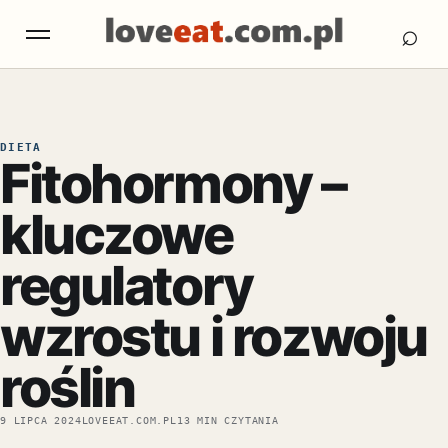
Otw
Otwórz menu
⌕
DIETA
Fitohormony –
kluczowe
regulatory
wzrostu i rozwoju
roślin
9 LIPCA 2024
LOVEEAT.COM.PL
13 MIN CZYTANIA