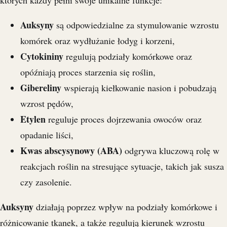
których każdy pełni swoje unikalne funkcje:
Auksyny
są odpowiedzialne za stymulowanie wzrostu
komórek oraz wydłużanie łodyg i korzeni,
Cytokininy
regulują podziały komórkowe oraz
opóźniają proces starzenia się roślin,
Gibereliny
wspierają kiełkowanie nasion i pobudzają
wzrost pędów,
Etylen
reguluje proces dojrzewania owoców oraz
opadanie liści,
Kwas abscysynowy (ABA)
odgrywa kluczową rolę w
reakcjach roślin na stresujące sytuacje, takich jak susza
czy zasolenie.
Auksyny
działają poprzez wpływ na podziały komórkowe i
różnicowanie tkanek, a także regulują kierunek wzrostu