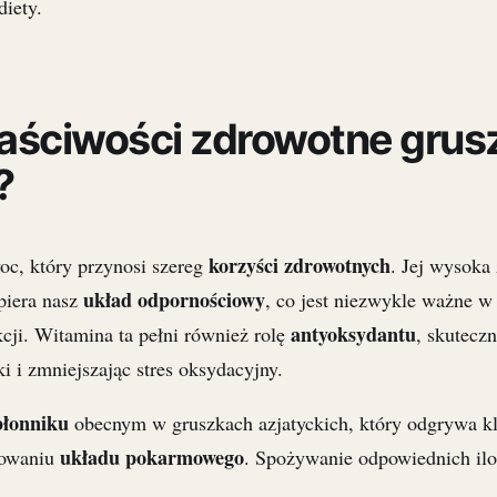
diety.
łaściwości zdrowotne grus
?
korzyści zdrowotnych
oc, który przynosi szereg
. Jej wysoka
układ odpornościowy
piera nasz
, co jest niezwykle ważne w
antyoksydantu
ji. Witamina ta pełni również rolę
, skuteczn
ki i zmniejszając stres oksydacyjny.
błonniku
obecnym w gruszkach azjatyckich, który odgrywa k
układu pokarmowego
nowaniu
. Spożywanie odpowiednich ilo