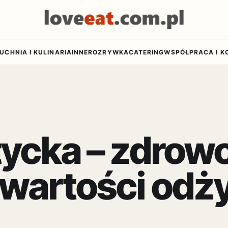
UCHNIA I KULINARIA
INNE
ROZRYWKA
CATERING
WSPÓŁPRACA I K
tycka – zdrow
i wartości od