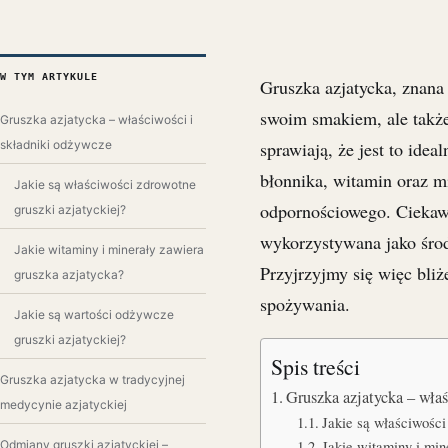
W TYM ARTYKULE
Gruszka azjatycka, znana 
swoim smakiem, ale takż
Gruszka azjatycka – właściwości i
składniki odżywcze
sprawiają, że jest to id
błonnika, witamin oraz 
Jakie są właściwości zdrowotne
odpornościowego. Ciekawos
gruszki azjatyckiej?
wykorzystywana jako środ
Jakie witaminy i minerały zawiera
Przyjrzyjmy się więc bli
gruszka azjatycka?
spożywania.
Jakie są wartości odżywcze
gruszki azjatyckiej?
Spis treści
Gruszka azjatycka w tradycyjnej
Gruszka azjatycka – wła
medycynie azjatyckiej
Jakie są właściwości
Jakie witaminy i min
Odmiany gruszki azjatyckiej –