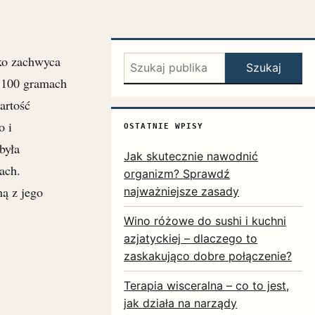
lko zachwyca
Szukaj:
Szukaj
 100 gramach
artość
o i
OSTATNIE WPISY
była
Jak skutecznie nawodnić
ach.
organizm? Sprawdź
ną z jego
najważniejsze zasady
Wino różowe do sushi i kuchni
azjatyckiej – dlaczego to
zaskakująco dobre połączenie?
Terapia wisceralna – co to jest,
jak działa na narządy