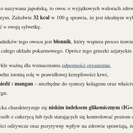
sto nazywana japońską, to owoc o wyjątkowych walorach zdro
32 kcal
czym. Zaledwie
w 100 g sprawia, że jest idealnym wy
ć o swoją sylwetkę.
błonnik
adników tego owocu jest
, który wspiera proces trawi
całego układu pokarmowego. Oprócz tego gruszki azjatyckie 
ykle ważną dla wzmacniania
odporności organizmu
,
pełni istotną rolę w prawidłowej krzepliwości krwi,
iedź
mangan
i
– niezbędne do syntezy kolagenu oraz właśc
zgu.
niskim indeksem glikemicznym (IG=
cka charakteryzuje się
osób z cukrzycą lub tych starających się kontrolować poziom
ości odżywcze oraz pozytywny wpływ na zdrowie sprawiają, ż