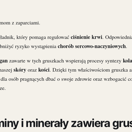
emom z zaparciami.
ciśnienie krwi
kładnik, który pomaga regulować
. Odpowiedni
chorób sercowo-naczyniowych
bniżyć ryzyko wystąpienia
.
gan
kol
zawarte w tych gruszkach wspierają procesy syntezy
skóry
kości
 naszej
oraz
. Dzięki tym właściwościom gruszka az
la osób pragnących dbać o swoje zdrowie oraz wzbogacić co
ze.
miny i minerały zawiera gr