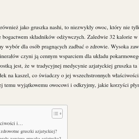
również jako gruszka nashi, to niezwykły owoc, który nie ty
e bogactwem składników odżywczych. Zaledwie 32 kalorie w
ealny wybór dla osób pragnących zadbać o zdrowie. Wysoka zaw
minerałów czyni ją cennym wsparciem dla układu pokarmoweg
tką jest, że w tradycyjnej medycynie azjatyckiej gruszka ta 
ek na kaszel, co świadczy o jej wszechstronnych właściwości
żej temu wyjątkowemu owocowi i odkryjmy, jakie korzyści pły
ściwości i…
 zdrowotne gruszki azjatyckiej?
erały zawiera gruszka azjatycka?