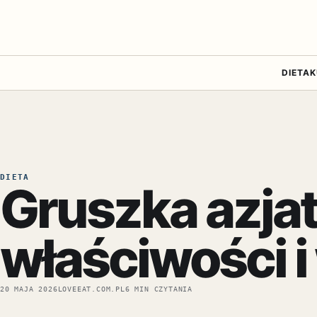
DIETA
K
DIETA
Gruszka azja
właściwości 
20 MAJA 2026
LOVEEAT.COM.PL
6 MIN CZYTANIA