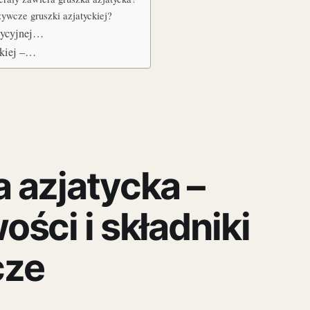
żywcze gruszki azjatyckiej?
dycyjnej…
ckiej –…
 azjatycka –
ości i składniki
cze