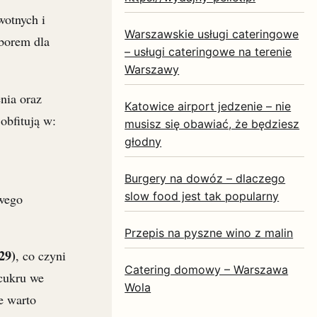
wotnych i
Warszawskie usługi cateringowe
borem dla
– usługi cateringowe na terenie
Warszawy
enia oraz
Katowice airport jedzenie – nie
obfitują w:
musisz się obawiać, że będziesz
głodny
Burgery na dowóz – dlaczego
slow food jest tak popularny
iwego
Przepis na pyszne wino z malin
29)
, co czyni
Catering domowy – Warszawa
 cukru we
Wola
e warto