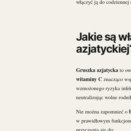
włączyć ją do codziennej 
Jakie są w
azjatyckiej
Gruszka azjatycka
to ow
witaminy C
znacząco ws
wzmożonego ryzyka infekc
neutralizując wolne rodni
Nie można zapomnieć o
w prawidłowym funkcjo
przyczynia się do: