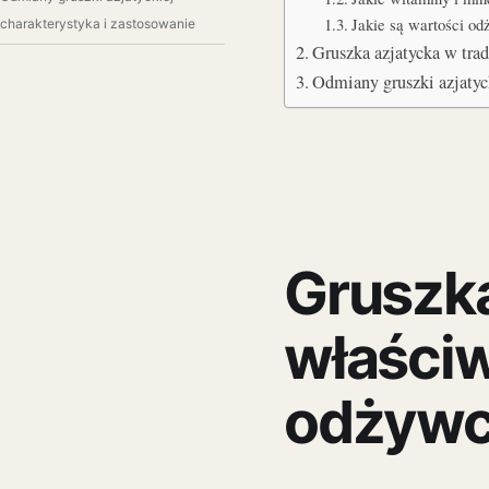
Jakie są wartości od
charakterystyka i zastosowanie
Gruszka azjatycka w tra
Odmiany gruszki azjaty
Gruszka
właściw
odżyw