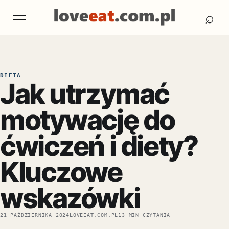
Otw
Otwórz menu
⌕
DIETA
Jak utrzymać
motywację do
ćwiczeń i diety?
Kluczowe
wskazówki
21 PAŹDZIERNIKA 2024
LOVEEAT.COM.PL
13 MIN CZYTANIA