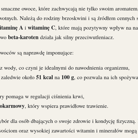
 smaczne owoce, które zachwycają nie tylko swoim aromatem,
otnych. Należą do rodziny brzoskwini i są źródłem cennych
itaminę A
witaminę C
i
, które mają pozytywny wpływ na na
beta-karoten
kowo
działa jak silny przeciwutleniacz.
owoców są naprawdę imponujące:
z wody, co czyni je idealnymi do nawodnienia organizmu,
51 kcal
100 g
 zaledwie około
na
, co pozwala na ich spożywa
óry pomaga w regulacji ciśnienia krwi,
pokarmowy
, który wspiera prawidłowe trawienie.
bór dla osób dbających o swoje zdrowie i kondycję fizyczną.
ościom oraz wysokiej zawartości witamin i minerałów mogą 