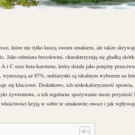
woce, które nie tylko kuszą swoim smakiem, ale także skrywaj
c. Jako odmiana brzoskwini, charakteryzują się gładką skórk
A i C oraz beta-karotenu, który działa jako potężny przeciwu
 wynoszącą aż 87%, nektarynki są idealnym wyborem na letn
aje się kluczowe. Dodatkowo, ich niskokaloryczność sprawia,
yki żywieniowe, a ich regularne spożywanie może przynieść 
e właściwości kryją w sobie te smakowite owoce i jak wpływaj