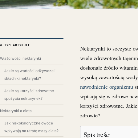
W TYM ARTYKULE
Nektarynki to soczyste o
wiele zdrowotnych tajemni
Właściwości nektarynki
doskonałe źródło witamin 
Jakie są wartości odżywcze i
wysoką zawartością wody,
składniki nektarynki?
nawodnienie organizmu
st
Jakie są korzyści zdrowotne
wpisują się w zdrowe naw
spożycia nektarynek?
korzyści zdrowotne. Jaki
Nektarynki a dieta
zdrowie?
Jak niskokaloryczne owoce
wpływają na utratę masy ciała?
Spis treści