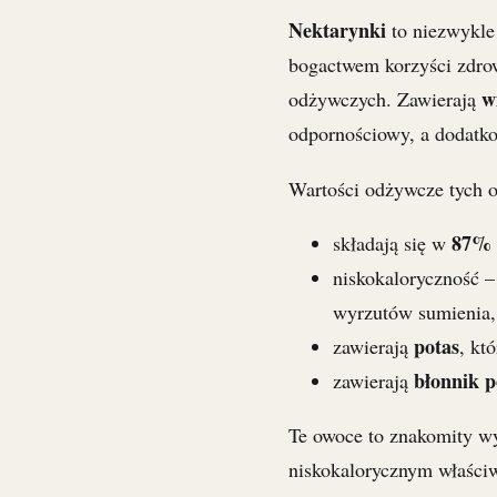
Nektarynki
to niezwykle
bogactwem korzyści zdrow
w
odżywczych. Zawierają
odpornościowy, a dodat
Wartości odżywcze tych 
87%
składają się w
niskokaloryczność –
wyrzutów sumienia,
potas
zawierają
, kt
błonnik 
zawierają
Te owoce to znakomity wy
niskokalorycznym właściw