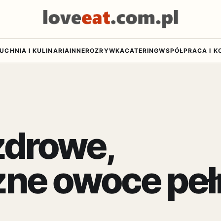
UCHNIA I KULINARIA
INNE
ROZRYWKA
CATERING
WSPÓŁPRACA I K
zdrowe,
zne owoce pe