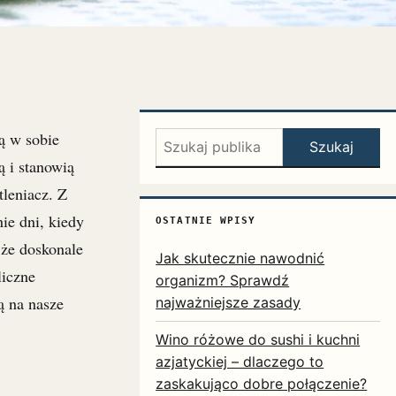
ą w sobie
Szukaj:
Szukaj
ą i stanowią
tleniacz. Z
ie dni, kiedy
OSTATNIE WPISY
 że doskonale
Jak skutecznie nawodnić
liczne
organizm? Sprawdź
ą na nasze
najważniejsze zasady
Wino różowe do sushi i kuchni
azjatyckiej – dlaczego to
zaskakująco dobre połączenie?