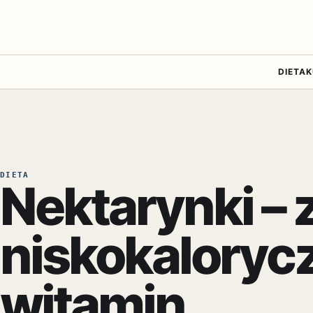
DIETA
K
DIETA
Nektarynki – 
niskokaloryc
witamin