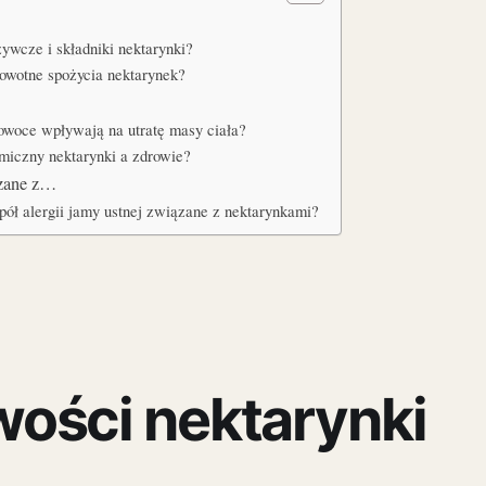
żywcze i składniki nektarynki?
rowotne spożycia nektarynek?
owoce wpływają na utratę masy ciała?
kemiczny nektarynki a zdrowie?
ązane z…
spół alergii jamy ustnej związane z nektarynkami?
ości nektarynki