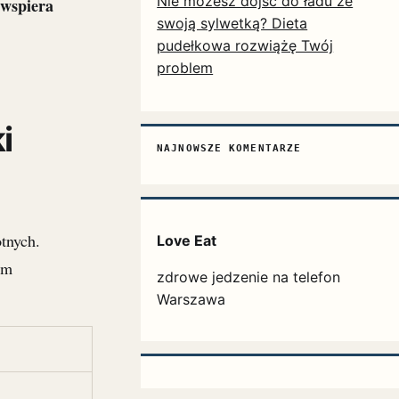
Nie możesz dojść do ładu ze
 wspiera
swoją sylwetką? Dieta
pudełkowa rozwiążę Twój
problem
i
NAJNOWSZE KOMENTARZE
tnych.
Love Eat
ym
zdrowe jedzenie na telefon
Warszawa