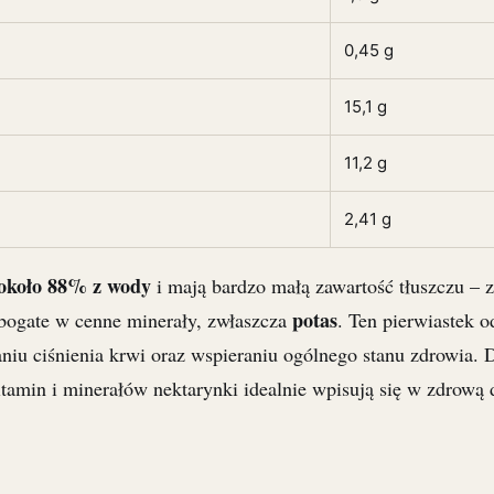
0,45 g
15,1 g
11,2 g
2,41 g
 około 88% z wody
i mają bardzo małą zawartość tłuszczu – 
potas
 bogate w cenne minerały, zwłaszcza
. Ten pierwiastek 
niu ciśnienia krwi oraz wspieraniu ogólnego stanu zdrowia. D
tamin i minerałów nektarynki idealnie wpisują się w zdrową d