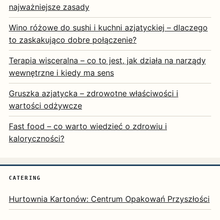
najważniejsze zasady
Wino różowe do sushi i kuchni azjatyckiej – dlaczego
to zaskakująco dobre połączenie?
Terapia wisceralna – co to jest, jak działa na narządy
wewnętrzne i kiedy ma sens
Gruszka azjatycka – zdrowotne właściwości i
wartości odżywcze
Fast food – co warto wiedzieć o zdrowiu i
kaloryczności?
CATERING
Hurtownia Kartonów: Centrum Opakowań Przyszłości