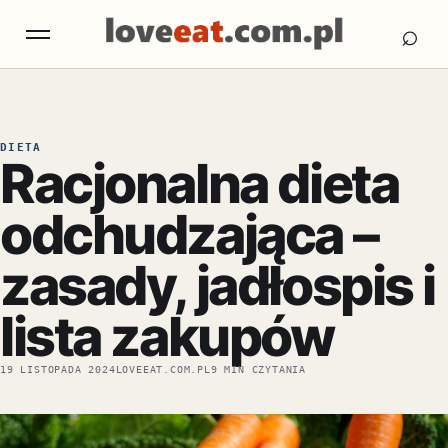
Otw
Otwórz menu
⌕
DIETA
Racjonalna dieta
odchudzająca –
zasady, jadłospis i
lista zakupów
19 LISTOPADA 2024
LOVEEAT.COM.PL
9 MIN CZYTANIA