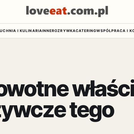
UCHNIA I KULINARIA
INNE
ROZRYWKA
CATERING
WSPÓŁPRACA I K
rowotne właśc
dżywcze tego