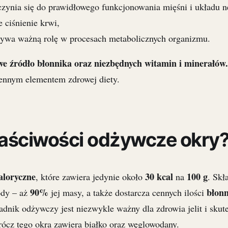
yczynia się do prawidłowego funkcjonowania mięśni i układu 
e ciśnienie krwi,
rywa ważną rolę w procesach metabolicznych organizmu.
e źródło błonnika oraz niezbędnych witamin i minerałów.
cennym elementem zdrowej diety.
łaściwości odżywcze okry
aloryczne
30 kcal
100 g
, które zawiera jedynie około
na
. Skł
90%
błon
ody – aż
jej masy, a także dostarcza cennych ilości
ładnik odżywczy jest niezwykle ważny dla zdrowia jelit i skut
ócz tego okra zawiera białko oraz węglowodany.