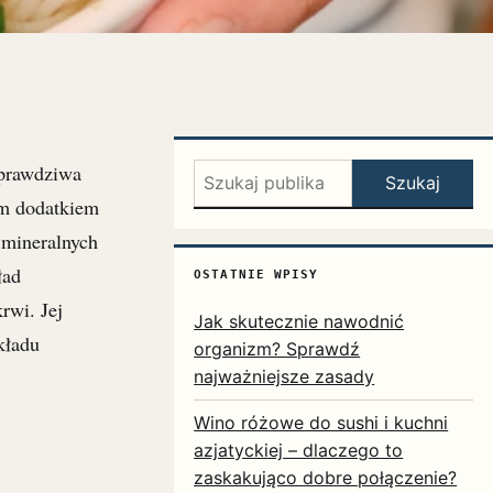
 prawdziwa
Szukaj:
Szukaj
ym dodatkiem
 mineralnych
ład
OSTATNIE WPISY
rwi. Jej
Jak skutecznie nawodnić
kładu
organizm? Sprawdź
najważniejsze zasady
Wino różowe do sushi i kuchni
azjatyckiej – dlaczego to
zaskakująco dobre połączenie?