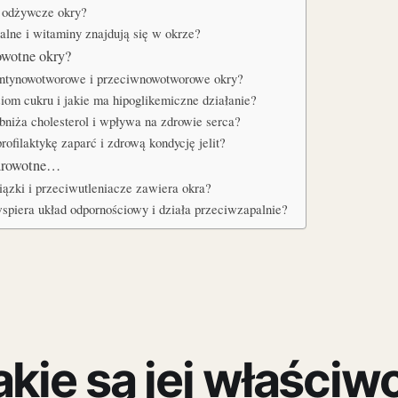
i odżywcze okry?
ralne i witaminy znajdują się w okrze?
owotne okry?
e antynowotworowe i przeciwnowotworowe okry?
ziom cukru i jakie ma hipoglikemiczne działanie?
bniża cholesterol i wpływa na zdrowie serca?
ofilaktykę zaparć i zdrową kondycję jelit?
ozdrowotne…
ązki i przeciwutleniacze zawiera okra?
spiera układ odpornościowy i działa przeciwzapalnie?
akie są jej właściwo