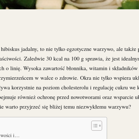
hibiskus jadalny, to nie tylko egzotyczne warzywo, ale także
aściwości. Zaledwie 30 kcal na 100 g sprawia, że jest idealn
ych o linię. Wysoka zawartość błonnika, witamin i składników
rzymierzeńcem w walce o zdrowie. Okra nie tylko wspiera uk
ywa korzystnie na poziom cholesterolu i regulację cukru we k
bejmuje również ochronę przed nowotworami oraz wsparcie u
e warto przyjrzeć się bliżej temu niezwykłemu warzywu?
ciwości i…