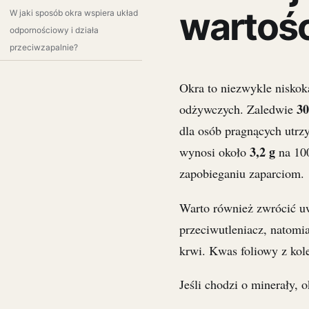
wartoś
W jaki sposób okra wspiera układ
odpornościowy i działa
przeciwzapalnie?
Okra to niezwykle niskok
30
odżywczych. Zaledwie
dla osób pragnących utrz
3,2 g
wynosi około
na 100
zapobieganiu zaparciom.
Warto również zwrócić uw
przeciwutleniacz, natomi
krwi. Kwas foliowy z kolei
Jeśli chodzi o minerały, o