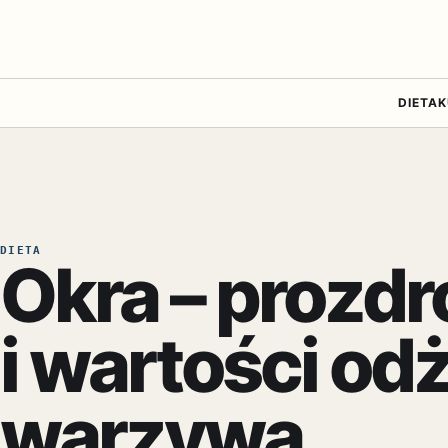
DIETA
K
DIETA
Okra – prozd
i wartości o
warzywa