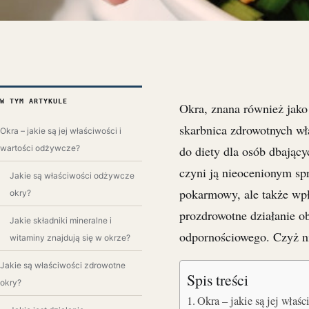
W TYM ARTYKULE
Okra, znana również jako 
skarbnica zdrowotnych wł
Okra – jakie są jej właściwości i
wartości odżywcze?
do diety dla osób dbając
czyni ją nieocenionym sp
Jakie są właściwości odżywcze
pokarmowy, ale także wpł
okry?
prozdrowotne działanie o
Jakie składniki mineralne i
odpornościowego. Czyż ni
witaminy znajdują się w okrze?
Jakie są właściwości zdrowotne
Spis treści
okry?
Okra – jakie są jej właś