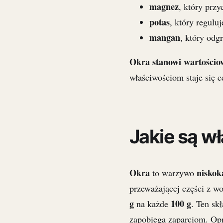
magnez
, który prz
potas
, który reguluj
mangan
, który odg
Okra stanowi wartościow
właściwościom staje się 
Jakie są w
Okra
niskok
to warzywo
przeważającej części z w
g
100 g
na każde
. Ten sk
zapobiega zaparciom. Opr