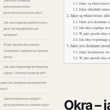
Jakie jest działanie
Jakie są właściwośc
antynowotworowe i
Jakie składniki mine
przeciwnowotworowe okry?
Jakie są właściwości zdr
Jakie jest działani
Jak okra reguluje poziom cukru i
Jak okra reguluje po
jakie ma hipoglikemiczne
W jaki sposób okra o
działanie?
Jak okra wspomaga pr
W jaki sposób okra obniża
Jakie jest działanie pr
cholesterol i wpływa na zdrowie
Jakie bioaktywne zwi
serca?
W jaki sposób okra w
Jak okra wspomaga profilaktykę
zaparć i zdrową kondycję jelit?
Jakie jest działanie prozdrowotne
okry?
Jakie bioaktywne związki i
Okra – j
przeciwutleniacze zawiera okra?