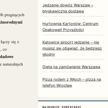
Jedzenie dowóz Warszaw –
błyskawiczna dostawa
osób pragnących
óżnorodnymi
Hurtownia Kartonów: Centrum
Opakowań Przyszłości
łączy się z
Katowice airport jedzenie – nie
w
musisz się obawiać, że będziesz
, co
głodny
oladowe
e naturalnych
Dieta na zamówienie Warszawa
Pizza rodem z Włoch – pizza na
telefon Wrocław
NAJNOWSZE KOMENTARZE