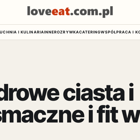
UCHNIA I KULINARIA
INNE
ROZRYWKA
CATERING
WSPÓŁPRACA I K
drowe ciasta i
smaczne i fit 