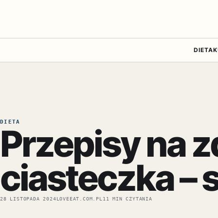
DIETA
K
DIETA
Przepisy na z
ciasteczka – 
28 LISTOPADA 2024
LOVEEAT.COM.PL
11 MIN CZYTANIA