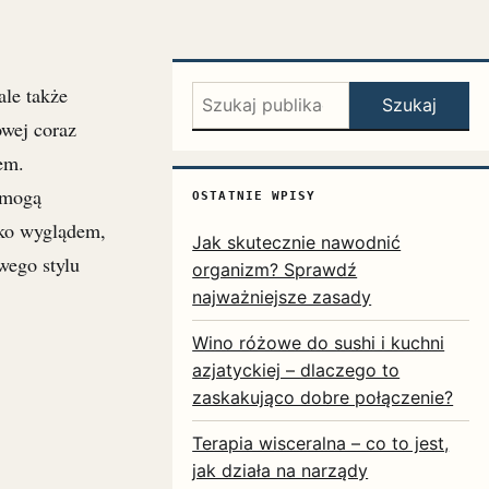
ale także
Szukaj:
Szukaj
wej coraz
em.
, mogą
OSTATNIE WPISY
lko wyglądem,
Jak skutecznie nawodnić
wego stylu
organizm? Sprawdź
najważniejsze zasady
Wino różowe do sushi i kuchni
azjatyckiej – dlaczego to
zaskakująco dobre połączenie?
Terapia wisceralna – co to jest,
jak działa na narządy