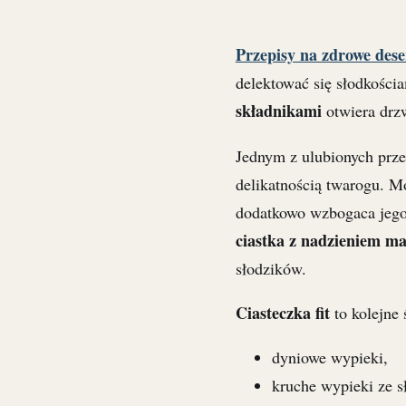
Przepisy na zdrowe dese
delektować się słodkości
składnikami
otwiera drzw
Jednym z ulubionych prze
delikatnością twarogu. 
dodatkowo wzbogaca jego
ciastka z nadzieniem m
słodzików.
Ciasteczka fit
to kolejne 
dyniowe wypieki,
kruche wypieki ze s