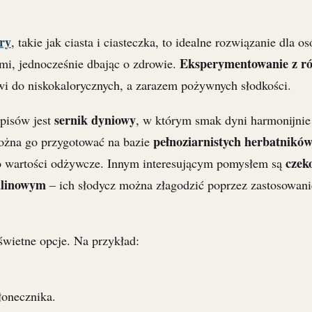
ry
, takie jak ciasta i ciasteczka, to idealne rozwiązanie dla 
Eksperymentowanie z r
ami, jednocześnie dbając o zdrowie.
i do niskokalorycznych, a zarazem pożywnych słodkości.
sernik dyniowy
pisów jest
, w którym smak dyni harmonijnie 
pełnoziarnistych herbatnikó
Można go przygotować na bazie
czek
 wartości odżywcze. Innym interesującym pomysłem są
alinowym
– ich słodycz można złagodzić poprzez zastosowani
świetne opcje. Na przykład:
łonecznika.