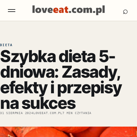
Otw
Otwórz menu
⌕
DIETA
Szybka dieta 5-
dniowa: Zasady,
efekty i przepisy
na sukces
31 SIERPNIA 2024
LOVEEAT.COM.PL
7 MIN CZYTANIA