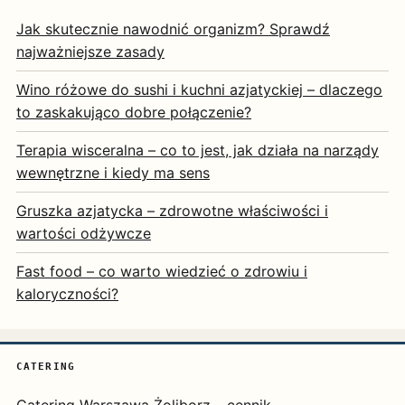
Jak skutecznie nawodnić organizm? Sprawdź
najważniejsze zasady
Wino różowe do sushi i kuchni azjatyckiej – dlaczego
to zaskakująco dobre połączenie?
Terapia wisceralna – co to jest, jak działa na narządy
wewnętrzne i kiedy ma sens
Gruszka azjatycka – zdrowotne właściwości i
wartości odżywcze
Fast food – co warto wiedzieć o zdrowiu i
kaloryczności?
CATERING