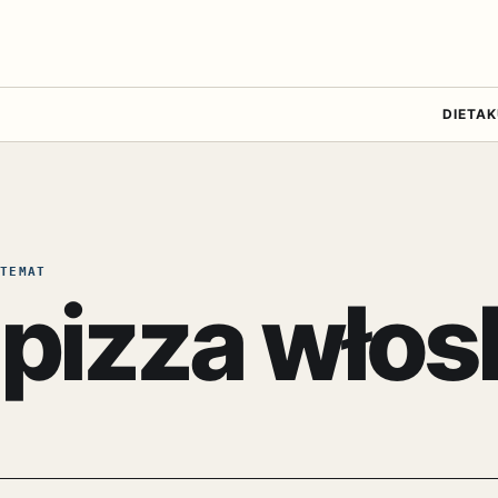
DIETA
K
TEMAT
pizza wło