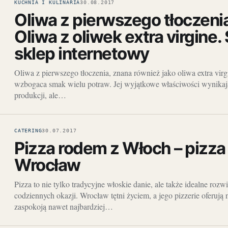
KUCHNIA I KULINARIA
30.08.2017
Oliwa z pierwszego tłoczeni
Oliwa z oliwek extra virgine.
sklep internetowy
Oliwa z pierwszego tłoczenia, znana również jako oliwa extra virgi
wzbogaca smak wielu potraw. Jej wyjątkowe właściwości wynikają
produkcji, ale…
CATERING
30.07.2017
Pizza rodem z Włoch – pizza 
Wrocław
Pizza to nie tylko tradycyjne włoskie danie, ale także idealne rozw
codziennych okazji. Wrocław tętni życiem, a jego pizzerie oferują 
zaspokoją nawet najbardziej…