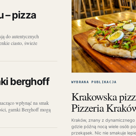
 – pizza
sją do autentycznych
enkie ciasto, świeże
ki berghoff
WYBRANA PUBLIKACJA
Krakowska pizz
 znacząco wpłynąć na smak
Pizzeria Krakó
ności, garnki Berghoff mogą
Kraków, znany z dynamicznego ż
gdzie późną nocą wiele osób p
przekąsek. Nic nie smakuje lepi