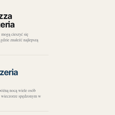
zza
eria
y mogą cieszyć się
 gdzie znaleźć najlepszą
zeria
późną nocą wiele osób
im wieczorze spędzonym w