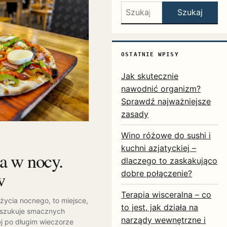
Szukaj:
Szukaj
OSTATNIE WPISY
Jak skutecznie
nawodnić organizm?
Sprawdź najważniejsze
zasady
Wino różowe do sushi i
kuchni azjatyckiej –
a w nocy.
dlaczego to zaskakująco
w
dobre połączenie?
Terapia wisceralna – co
ycia nocnego, to miejsce,
to jest, jak działa na
oszukuje smacznych
narządy wewnętrzne i
ej po długim wieczorze