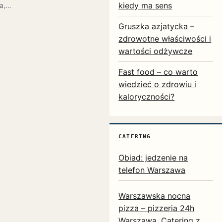
kiedy ma sens
ża,…
Gruszka azjatycka –
zdrowotne właściwości i
wartości odżywcze
Fast food – co warto
wiedzieć o zdrowiu i
kaloryczności?
CATERING
Obiad: jedzenie na
telefon Warszawa
Warszawska nocna
pizza – pizzeria 24h
Warszawa. Catering z