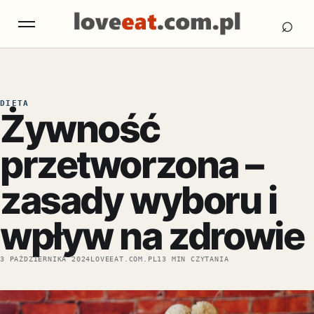
Otw
Otwórz menu
⌕
DIETA
Żywność
przetworzona –
zasady wyboru i
wpływ na zdrowie
3 PAŹDZIERNIKA 2024
LOVEEAT.COM.PL
13 MIN CZYTANIA