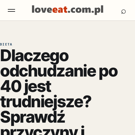
Otw
Otwórz menu
⌕
DIETA
Dlaczego
odchudzanie po
40 jest
trudniejsze?
Sprawdź
przyczyny i