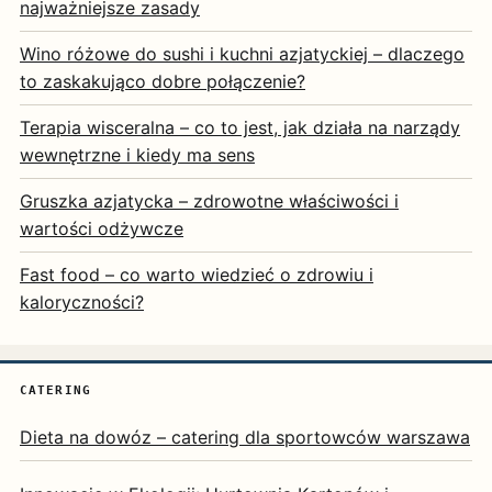
najważniejsze zasady
Wino różowe do sushi i kuchni azjatyckiej – dlaczego
to zaskakująco dobre połączenie?
Terapia wisceralna – co to jest, jak działa na narządy
wewnętrzne i kiedy ma sens
Gruszka azjatycka – zdrowotne właściwości i
wartości odżywcze
Fast food – co warto wiedzieć o zdrowiu i
kaloryczności?
CATERING
Dieta na dowóz – catering dla sportowców warszawa