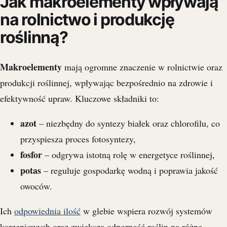
Jak makroelementy wpływają
na rolnictwo i produkcję
roślinną?
Makroelementy
mają ogromne znaczenie w rolnictwie oraz
produkcji roślinnej, wpływając bezpośrednio na zdrowie i
efektywność upraw. Kluczowe składniki to:
azot
– niezbędny do syntezy białek oraz chlorofilu, co
przyspiesza proces fotosyntezy,
fosfor
– odgrywa istotną rolę w energetyce roślinnej,
potas
– reguluje gospodarkę wodną i poprawia jakość
owoców.
Ich
odpowiednia ilość
w glebie wspiera rozwój systemów
korzeniowych oraz zwiększa odporność roślin na różne