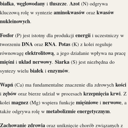
białka
węglowodany
tłuszcze
Azot
,
i
.
(N) odgrywa
aminokwasów
kwasów
kluczową rolę w syntezie
oraz
nukleinowych
.
Fosfor
energii
(P) jest istotny dla produkcji
i uczestniczy w
DNA
RNA
Potas
tworzeniu
oraz
.
(K) z kolei reguluje
elektrolitową
równowagę
, a jego działanie wpływa na pracę
mięśni
układ nerwowy
Siarka
i
.
(S) jest niezbędna do
białek
enzymów
syntezy wielu
i
.
Wapń
kości
(Ca) ma fundamentalne znaczenie dla zdrowych
zębów
krzepnięcia krwi
i
oraz bierze udział w procesach
. Z
magnez
mięśniowe
nerwowe
kolei
(Mg) wspiera funkcje
i
, a
metabolizmie energetycznym
także odgrywa rolę w
.
Zachowanie zdrowia
oraz uniknięcie chorób związanych z