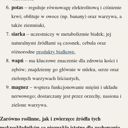
potas
– reguluje równowagę elektrolitową i ciśnienie
krwi; obfituje w owoce (np. banany) oraz warzywa, a
także ziemniaki,
siarka
– uczestniczy w metabolizmie białek; jej
naturalnymi źródłami są czosnek, cebula oraz
różnorodne
produkty białkowe
,
wapń
– ma kluczowe znaczenie dla zdrowia kości i
zębów; znajdziemy go głównie w mleku, serze oraz
zielonych warzywach liściastych,
magnez
– wspiera funkcjonowanie mięśni i układu
nerwowego; dostarczany jest przez orzechy, nasiona i
zielone warzywa.
Zarówno roślinne, jak i zwierzęce źródła tych
makroskładników są niezwykle istotne dla zachowania