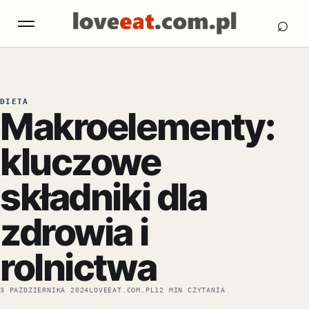
Otw
Otwórz menu
⌕
DIETA
Makroelementy:
kluczowe
składniki dla
zdrowia i
rolnictwa
3 PAŹDZIERNIKA 2024
LOVEEAT.COM.PL
12 MIN CZYTANIA