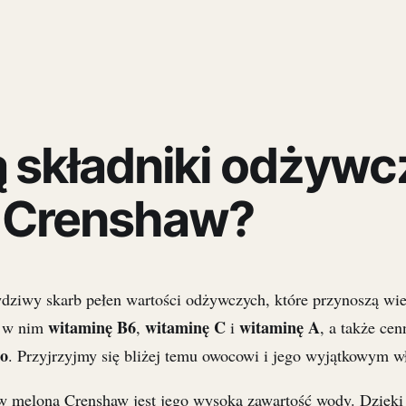
ą składniki odżywc
 Crenshaw?
dziwy skarb pełen wartości odżywczych, które przynoszą wie
witaminę B6
witaminę C
witaminę A
y w nim
,
i
, a także cen
zo
. Przyjrzyjmy się bliżej temu owocowi i jego wyjątkowym w
w melona Crenshaw jest jego wysoka zawartość wody. Dzięki