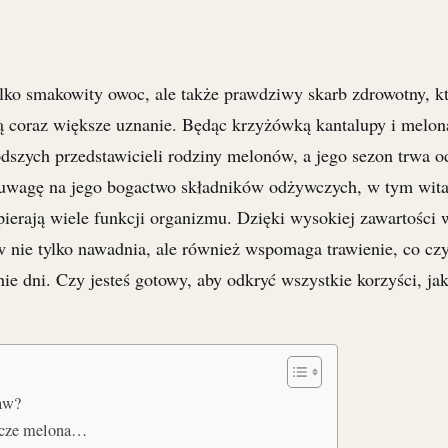
lko smakowity owoc, ale także prawdziwy skarb zdrowotny, k
ą coraz większe uznanie. Będąc krzyżówką kantalupy i melona
dszych przedstawicieli rodziny melonów, a jego sezon trwa o
 uwagę na jego bogactwo składników odżywczych, w tym wit
pierają wiele funkcji organizmu. Dzięki wysokiej zawartości 
 nie tylko nawadnia, ale również wspomaga trawienie, co cz
e dni. Czy jesteś gotowy, aby odkryć wszystkie korzyści, jak
aw?
ywcze melona…