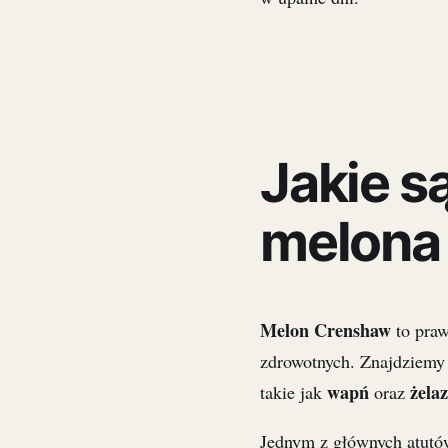
Jakie s
melona
Melon Crenshaw
to praw
zdrowotnych. Znajdziem
wapń
żela
takie jak
oraz
Jednym z głównych atutó