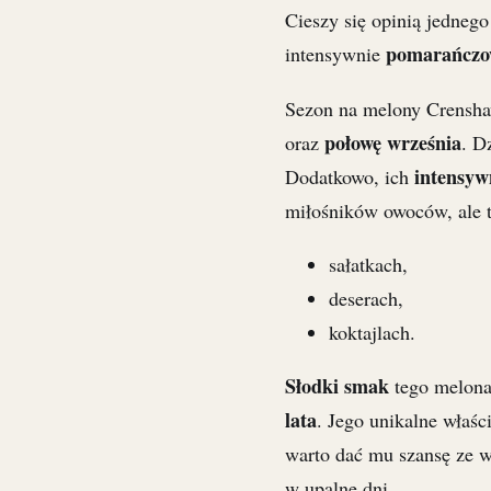
Cieszy się opinią jedneg
pomarańczo
intensywnie
Sezon na melony Crensh
połowę września
oraz
. D
intensyw
Dodatkowo, ich
miłośników owoców, ale 
sałatkach,
deserach,
koktajlach.
Słodki smak
tego melona
lata
. Jego unikalne właś
warto dać mu szansę ze 
w upalne dni.