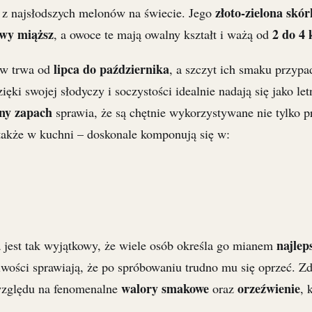
złoto-zielona skó
o z najsłodszych melonów na świecie. Jego
wy miąższ
2 do 4
, a owoce te mają owalny kształt i ważą od
lipca do października
aw trwa od
, a szczyt ich smaku przyp
zięki swojej słodyczy i soczystości idealnie nadają się jako let
ny zapach
sprawia, że są chętnie wykorzystywane nie tylko p
także w kuchni – doskonale komponują się w:
najlep
 jest tak wyjątkowy, że wiele osób określa go mianem
ciwości sprawiają, że po spróbowaniu trudno mu się oprzeć. 
walory smakowe
orzeźwienie
względu na fenomenalne
oraz
, 