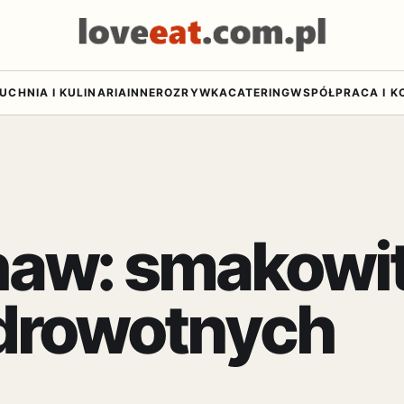
UCHNIA I KULINARIA
INNE
ROZRYWKA
CATERING
WSPÓŁPRACA I K
haw: smakowi
drowotnych