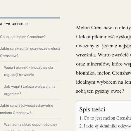
W TYM ARTYKULE
Melon Crenshaw to nie ty
i lekka pikantność zyskuj
Co to jest melon Crenshaw?
uważany za jeden z najsło
Jakie są składniki odżywcze melona
września. Warto zwrócić
Crenshaw?
oraz minerałów, które ws
Woda i błonnik – kluczowe dla
błonnika, melon Crenshaw
regulacji trawienia
idealnym wyborem na letni
Jak wapń i żelazo wpływają na
sobą ten pyszny owoc?
organizm?
Jakie są właściwości zdrowotne
Spis treści
melona Crenshaw?
Co to jest melon Crensh
Wzmacnia układ odpornościowy
Jakie są składniki odż