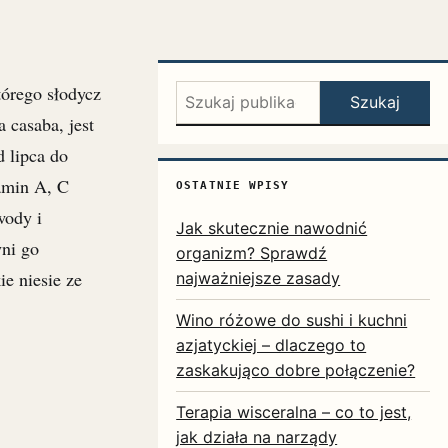
tórego słodycz
Szukaj:
Szukaj
 casaba, jest
d lipca do
amin A, C
OSTATNIE WPISY
wody i
Jak skutecznie nawodnić
yni go
organizm? Sprawdź
ie niesie ze
najważniejsze zasady
Wino różowe do sushi i kuchni
azjatyckiej – dlaczego to
zaskakująco dobre połączenie?
Terapia wisceralna – co to jest,
jak działa na narządy