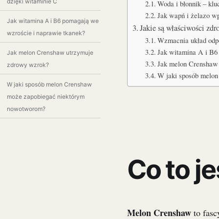
dzięki witaminie C
Woda i błonnik – klu
Jak wapń i żelazo w
Jak witamina A i B6 pomagają we
Jakie są właściwości zd
wzroście i naprawie tkanek?
Wzmacnia układ odpo
Jak witamina A i B6
Jak melon Crenshaw utrzymuje
Jak melon Crenshaw
zdrowy wzrok?
W jaki sposób melo
W jaki sposób melon Crenshaw
może zapobiegać niektórym
nowotworom?
Co to j
Melon Crenshaw
to fasc