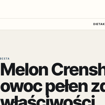
DIETA
K
DIETA
Melon Crens
owoc pełen z
właściwości