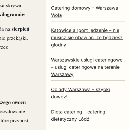
rka
skrywa
Catering domowy – Warszawa
 kilogramów
.
Wola
sierpień
ada na
Katowice airport jedzenie – nie
nie przekąski.
musisz się obawiać, że będziesz
głodny
rzez
Warszawskie usługi cateringowe
– usługi cateringowe na terenie
Warszawy
Obiady Warszawa – szybki
dowóz!
szego owocu
Zdecydowanie
Dieta catering – catering
dietetyczny Łódź
które przynosi