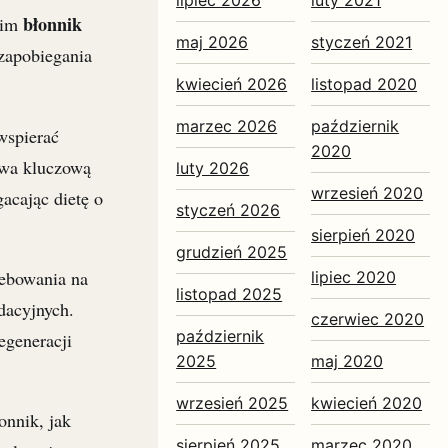
błonnik
nim
maj 2026
styczeń 2021
 zapobiegania
kwiecień 2026
listopad 2020
marzec 2026
październik
wspierać
2020
ywa kluczową
luty 2026
wrzesień 2020
acając dietę o
styczeń 2026
sierpień 2020
grudzień 2025
ebowania na
lipiec 2020
listopad 2025
dacyjnych.
czerwiec 2020
październik
egeneracji
2025
maj 2020
wrzesień 2025
kwiecień 2020
onnik, jak
sierpień 2025
marzec 2020