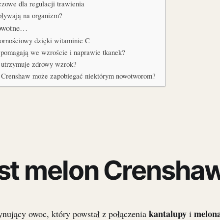
czowe dla regulacji trawienia
pływają na organizm?
rowotne…
rnościowy dzięki witaminie C
 pomagają we wzroście i naprawie tkanek?
 utrzymuje zdrowy wzrok?
n Crenshaw może zapobiegać niektórym nowotworom?
est melon Crensha
kantalupy
melona
ynujący owoc, który powstał z połączenia
i