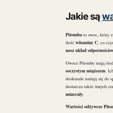
Jakie są
wa
Pitomba
to owoc, który 
witaminy C
ilość
, co cz
nasz układ odpornościow
Owoce Pitomby mają śre
soczystym miąższem
. I
doskonale nadają się do
dostarcza także innych c
minerały
.
Wartości odżywcze Pit