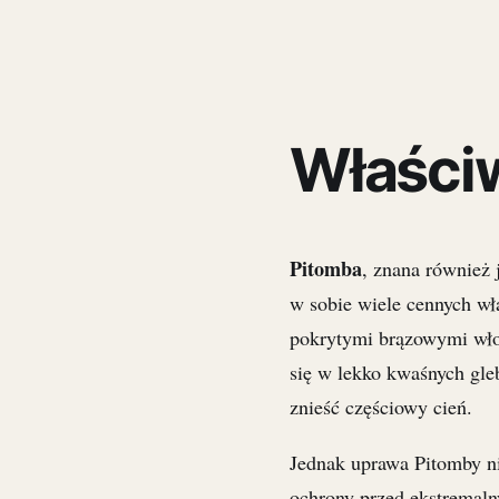
Właści
Pitomba
, znana również
w sobie wiele cennych w
pokrytymi brązowymi włos
się w lekko kwaśnych gl
znieść częściowy cień.
Jednak uprawa Pitomby n
ochrony przed ekstremal