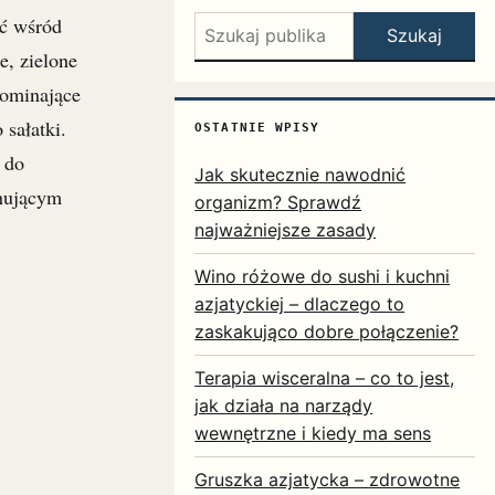
ść wśród
Szukaj:
Szukaj
e, zielone
pominające
sałatki.
OSTATNIE WPISY
 do
Jak skutecznie nawodnić
ynującym
organizm? Sprawdź
najważniejsze zasady
Wino różowe do sushi i kuchni
azjatyckiej – dlaczego to
zaskakująco dobre połączenie?
Terapia wisceralna – co to jest,
jak działa na narządy
wewnętrzne i kiedy ma sens
Gruszka azjatycka – zdrowotne