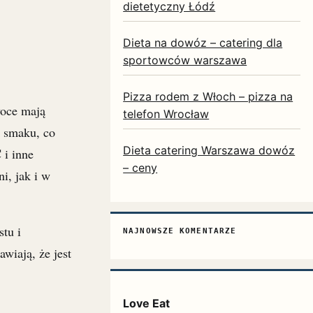
dietetyczny Łódź
Dieta na dowóz – catering dla
sportowców warszawa
Pizza rodem z Włoch – pizza na
oce mają
telefon Wrocław
m smaku, co
Dieta catering Warszawa dowóz
C
i inne
– ceny
i, jak i w
tu i
NAJNOWSZE KOMENTARZE
wiają, że jest
Love Eat