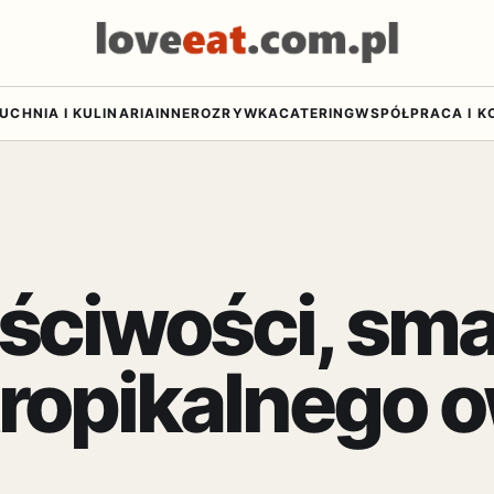
UCHNIA I KULINARIA
INNE
ROZRYWKA
CATERING
WSPÓŁPRACA I K
ściwości, sma
tropikalnego 