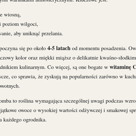
ie wiosną,
i poziom wilgoci,
nie, aby uniknąć przelania.
4-5 latach
poczyna się po około
od momentu posadzenia. Ow
czowy kolor oraz miękki miąższ o delikatnie kwaśno-słodki
witaminę 
adnikiem kulinarnym. Co więcej, są one bogate w
wcze, co sprawia, że zyskują na popularności zarówno w kuchn
owotnych.
tomba to roślina wymagająca szczególnej uwagi podczas wzros
yjątkowe owoce o wysokiej wartości odżywczej i smakowej spra
la każdego ogrodnika.