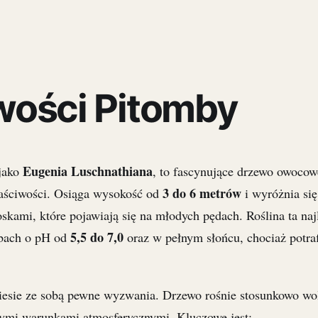
wości Pitomby
Eugenia Luschnathiana
 jako
, to fascynujące drzewo owocowe
3 do 6 metrów
łaściwości. Osiąga wysokość od
i wyróżnia się
kami, które pojawiają się na młodych pędach. Roślina ta najl
5,5 do 7,0
ebach o pH od
oraz w pełnym słońcu, chociaż potra
iesie ze sobą pewne wyzwania. Drzewo rośnie stosunkowo w
nymi warunkami atmosferycznymi. Kluczowe jest: