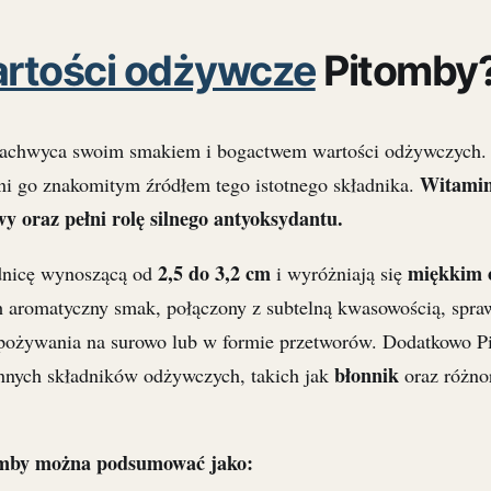
rtości odżywcze
Pitomby
zachwyca swoim smakiem i bogactwem wartości odżywczych.
Witamin
yni go znakomitym źródłem tego istotnego składnika.
y oraz pełni rolę silnego antyoksydantu.
2,5 do 3,2 cm
miękkim 
dnicę wynoszącą od
i wyróżniają się
ch aromatyczny smak, połączony z subtelną kwasowością, spraw
 spożywania na surowo lub w formie przetworów. Dodatkowo P
błonnik
ennych składników odżywczych, takich jak
oraz różno
omby można podsumować jako: