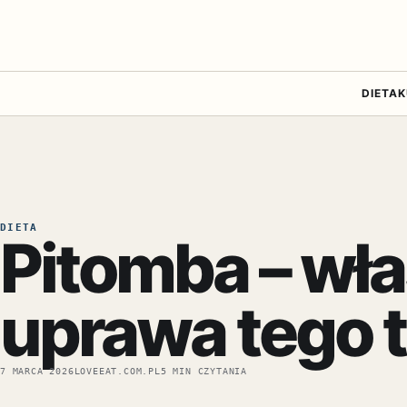
DIETA
K
DIETA
Pitomba – wła
uprawa tego 
7 MARCA 2026
LOVEEAT.COM.PL
5 MIN CZYTANIA