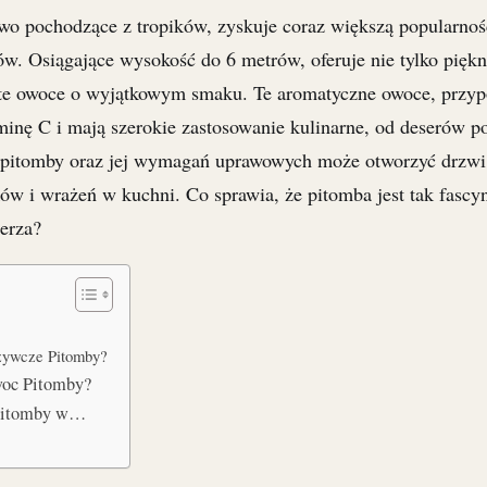
wo pochodzące z tropików, zyskuje coraz większą popularno
w. Osiągające wysokość do 6 metrów, oferuje nie tylko piękn
yste owoce o wyjątkowym smaku. Te aromatyczne owoce, przy
inę C i mają szerokie zastosowanie kulinarne, od deserów po 
 pitomby oraz jej wymagań uprawowych może otworzyć drzwi
w i wrażeń w kuchni. Co sprawia, że pitomba jest tak fasc
lerza?
dżywcze Pitomby?
woc Pitomby?
e Pitomby w…