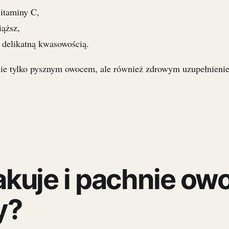
itaminy C,
iąższ,
 delikatną kwasowością.
nie tylko pysznym owocem, ale również zdrowym uzupełnieni
kuje i pachnie ow
y?