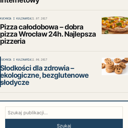
internetowy
KUCHNIA I KULINARIA
21.07.2017
Pizza całodobowa – dobra
pizza Wrocław 24h. Najlepsza
pizzeria
KUCHNIA I KULINARIA
11.06.2017
Słodkości dla zdrowia –
ekologiczne, bezglutenowe
słodycze
Szukaj:
Szukaj