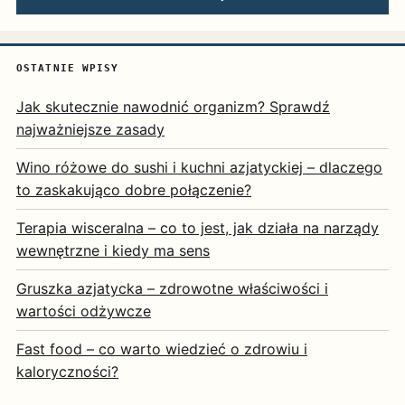
OSTATNIE WPISY
Jak skutecznie nawodnić organizm? Sprawdź
najważniejsze zasady
Wino różowe do sushi i kuchni azjatyckiej – dlaczego
to zaskakująco dobre połączenie?
Terapia wisceralna – co to jest, jak działa na narządy
wewnętrzne i kiedy ma sens
Gruszka azjatycka – zdrowotne właściwości i
wartości odżywcze
Fast food – co warto wiedzieć o zdrowiu i
kaloryczności?