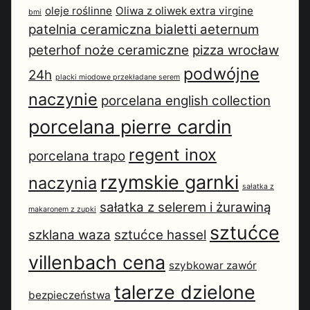
oleje roślinne
Oliwa z oliwek extra virgine
bmi
patelnia ceramiczna bialetti aeternum
peterhof noże ceramiczne
pizza wrocław
podwójne
24h
placki miodowe przekładane serem
naczynie
porcelana english collection
porcelana pierre cardin
regent inox
porcelana trapo
rzymskie garnki
naczynia
sałatka z
sałatka z selerem i żurawiną
makaronem z zupki
sztućce
szklana waza
sztućce hassel
villenbach cena
szybkowar zawór
talerze dzielone
bezpieczeństwa