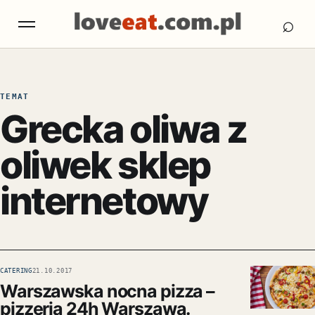
Otw
Otwórz menu
⌕
TEMAT
Grecka oliwa z
oliwek sklep
internetowy
CATERING
21.10.2017
Warszawska nocna pizza –
pizzeria 24h Warszawa.