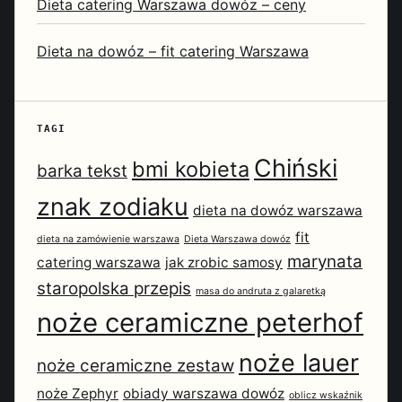
Dieta catering Warszawa dowóz – ceny
Dieta na dowóz – fit catering Warszawa
TAGI
Chiński
bmi kobieta
barka tekst
znak zodiaku
dieta na dowóz warszawa
fit
dieta na zamówienie warszawa
Dieta Warszawa dowóz
marynata
catering warszawa
jak zrobic samosy
staropolska przepis
masa do andruta z galaretką
noże ceramiczne peterhof
noże lauer
noże ceramiczne zestaw
noże Zephyr
obiady warszawa dowóz
oblicz wskaźnik