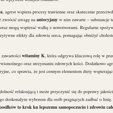
ka
, agrest wspiera procesy trawienne oraz skutecznie przeciwd
antocyjany
ż zwrócić uwagę na
w nim zawarte – substancje t
 oraz mogą wspierać walkę z nowotworami. Regularne spożyw
ytywne efekty dla zdrowia serca, pomagając obniżyć cholester
witaminy K
 zawartości
, która odgrywa kluczową rolę w pr
rwionośnego oraz utrzymaniu zdrowych kości. Dodatkowo agr
yjne, co sprawia, że jest cennym elementem diety wspierając
.
dolność relaksującą i może przyczynić się do poprawy jakości
 go doskonałym wyborem dla osób pragnących zadbać o linię
posiłków to krok ku lepszemu samopoczuciu i zdrowiu cał