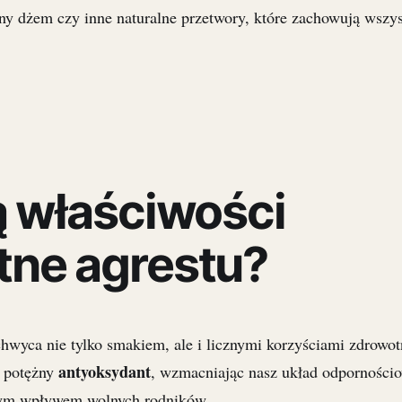
ny dżem czy inne naturalne przetwory, które zachowują wszys
ą właściwości
tne agrestu?
chwyca nie tylko smakiem, ale i licznymi korzyściami zdrowo
antyoksydant
k potężny
, wzmacniając nasz układ odpornościo
wym wpływem wolnych rodników.