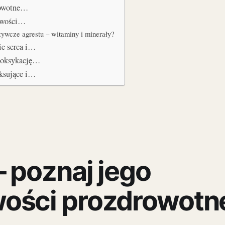
rowotne…
ciwości…
żywcze agrestu – witaminy i minerały?
ie serca i…
etoksykację…
aksujące i…
– poznaj jego
ości prozdrowotn