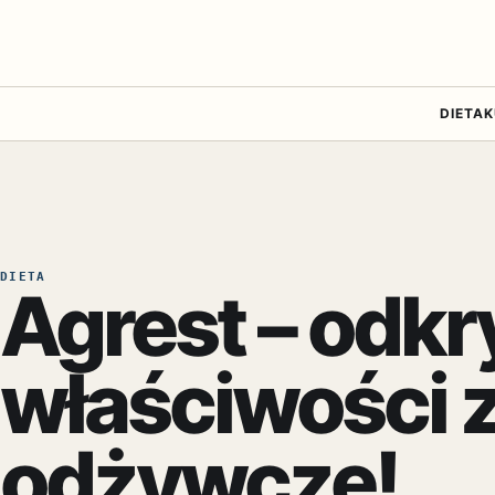
DIETA
K
DIETA
Agrest – odkr
właściwości 
odżywcze!