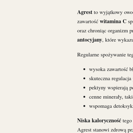
Agrest
to wyjątkowy owoc
witamina C
zawartość
sp
oraz chroniąc organizm 
antocyjany
, które wykaz
Regularne spożywanie teg
wysoka zawartość bł
skuteczna regulacj
pektyny wspierają pe
cenne minerały, tak
wspomaga detoksyka
Niska kaloryczność
tego
Agrest stanowi zdrową pr