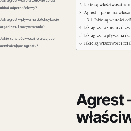
Jak agrest wspiera zdrowie serca i
Jakie są właściwości zd
układ odpornościowy?
Agrest – jakie ma właś
Jakie są wartości od
Jak agrest wpływa na detoksykację
Jak agrest wspiera zdrow
organizmu i oczyszczanie?
Jak agrest wpływa na d
Jakie są właściwości relaksujące i
Jakie są właściwości rel
odmładzające agrestu?
Agrest 
właściw