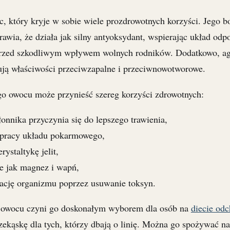
, który kryje w sobie wiele prozdrowotnych korzyści. Jego b
rawia, że działa jak silny antyoksydant, wspierając układ od
przed szkodliwym wpływem wolnych rodników. Dodatkowo, ag
ują właściwości przeciwzapalne i przeciwnowotworowe.
o owocu może przynieść szereg korzyści zdrowotnych:
onnika przyczynia się do lepszego trawienia,
a pracy układu pokarmowego,
rystaltykę jelit,
ie jak magnez i wapń,
cję organizmu poprzez usuwanie toksyn.
 owocu czyni go doskonałym wyborem dla osób na
diecie odc
zekąskę dla tych, którzy dbają o linię. Można go spożywać n