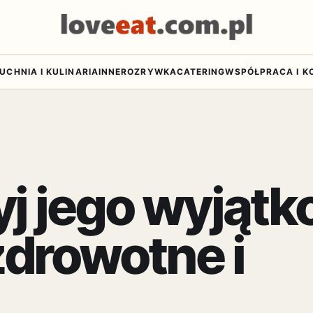
UCHNIA I KULINARIA
INNE
ROZRYWKA
CATERING
WSPÓŁPRACA I K
yj jego wyjąt
zdrowotne i