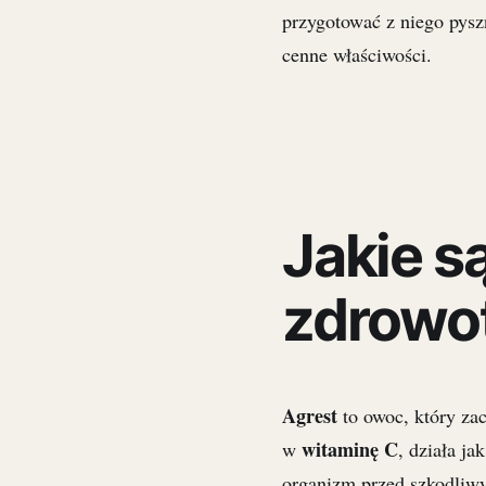
przygotować z niego pysz
cenne właściwości.
Jakie s
zdrowo
Agrest
to owoc, który za
witaminę C
w
, działa ja
organizm przed szkodli