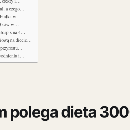
, efekty i…
cal, a czego…
a białka w…
siłków w…
dłospis na 4…
iową na diecie…
 przyrostu…
awodnienia i…
 polega dieta 30