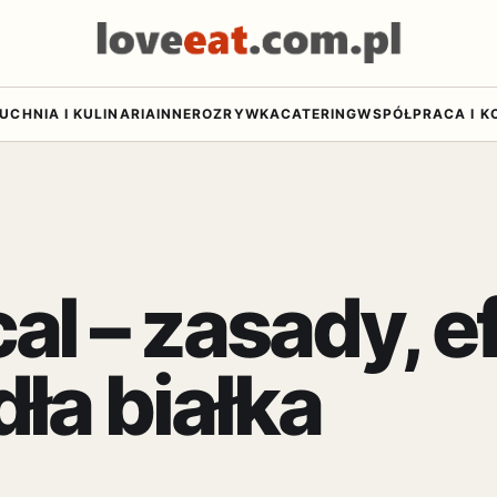
UCHNIA I KULINARIA
INNE
ROZRYWKA
CATERING
WSPÓŁPRACA I K
l – zasady, ef
dła białka