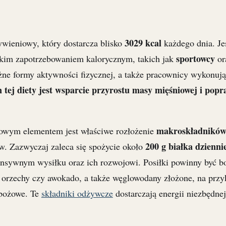
3029 kcal
ywieniowy, który dostarcza blisko
każdego dnia. Je
sportowcy
okim zapotrzebowaniem kalorycznym, takich jak
or
óżne formy aktywności fizycznej, a także pracownicy wykonuj
tej diety jest wsparcie przyrostu masy mięśniowej i pop
makroskładnikó
zowym elementem jest właściwe rozłożenie
200 g białka dzienni
. Zazwyczaj zaleca się spożycie około
tensywnym wysiłku oraz ich rozwojowi. Posiłki powinny być b
ak orzechy czy awokado, a także węglowodany złożone, na przy
zbożowe. Te
składniki odżywcze
dostarczają energii niezbędne