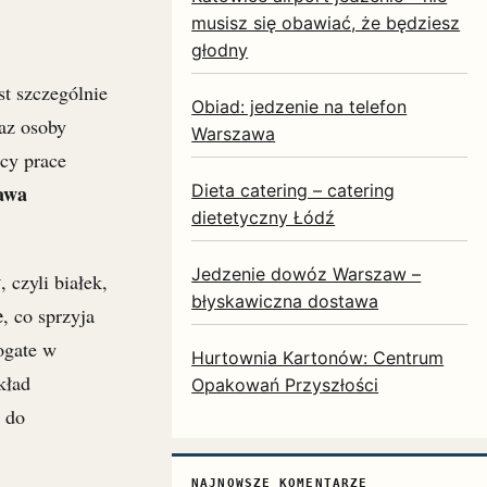
musisz się obawiać, że będziesz
głodny
st szczególnie
Obiad: jedzenie na telefon
az osoby
Warszawa
ący prace
Dieta catering – catering
rawa
dietetyczny Łódź
Jedzenie dowóz Warszaw –
w
, czyli białek,
błyskawiczna dostawa
e
, co sprzyja
ogate w
Hurtownia Kartonów: Centrum
kład
Opakowań Przyszłości
j do
NAJNOWSZE KOMENTARZE