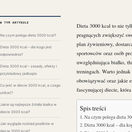
W TYM ARTYKULE
Dieta 3000 kcal to nie ty
pragnących zwiększyć sw
Na czym polega dieta 3000 kcal?
plan żywieniowy, dostarc
Dieta 3000 kcal – dla kogo jest
sportowców oraz osób pro
odpowiednia?
uwzględniająca białko, t
Dieta 3000 kcal – zasady, efekty i
treningach. Warto jednak
przykładowy jadłospis
obowiązywać oraz jakie ef
Co jeść w diecie 3000 kcal, a czego
fascynującej diecie, któ
unikać?
Jakie są najlepsze źródła białka w
Spis treści
diecie 3000 kcal?
Na czym polega dieta 30
Jak wygląda rozkład posiłków w
Dieta 3000 kcal – dla k
diecie 3000 kcal?