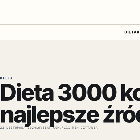
DIETA
K
DIETA
Dieta 3000 kca
najlepsze źró
22 LISTOPADA 2024
LOVEEAT.COM.PL
11 MIN CZYTANIA