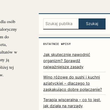
 dla osób
Szukaj:
Szukaj
aloryczny
im do
eta,
OSTATNIE WPISY
zultatów w
Jak skutecznie nawodnić
ny ją
organizm? Sprawdź
iżej tej
najważniejsze zasady
w.
Wino różowe do sushi i kuchni
azjatyckiej – dlaczego to
zaskakująco dobre połączenie?
Terapia wisceralna – co to jest,
jak działa na narządy