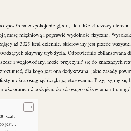
lko sposób na zaspokojenie głodu, ale także kluczowy element
oją masę mięśniową i poprawić wydolność fizyczną. Wysokok
zający aż 3029 kcal dziennie, skierowany jest przede wszystk
wadzących aktywny tryb życia. Odpowiednio zbilansowana di
łuszcze i węglowodany, może przyczynić się do znaczących re
 zrozumieć, dla kogo jest ona dedykowana, jakie zasady powin
ekty można osiągnąć dzięki jej stosowaniu. Przyjrzyjmy się bl
ra może odmienić podejście do zdrowego odżywiania i treningó
00 kcal?
ogo jest…