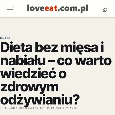
Otw
Otwórz menu
⌕
DIETA
Dieta bez mięsa i
nabiału – co warto
wiedzieć o
zdrowym
odżywianiu?
13 GRUDNIA 2024
LOVEEAT.COM.PL
19 MIN CZYTANIA