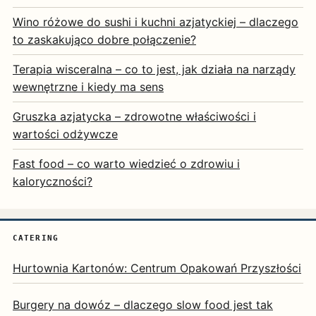
Wino różowe do sushi i kuchni azjatyckiej – dlaczego
to zaskakująco dobre połączenie?
Terapia wisceralna – co to jest, jak działa na narządy
wewnętrzne i kiedy ma sens
Gruszka azjatycka – zdrowotne właściwości i
wartości odżywcze
Fast food – co warto wiedzieć o zdrowiu i
kaloryczności?
CATERING
Hurtownia Kartonów: Centrum Opakowań Przyszłości
Burgery na dowóz – dlaczego slow food jest tak