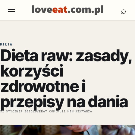
Otw
Otwórz menu
⌕
DIETA
Dieta raw: zasady,
korzyści
zdrowotne i
przepisy na dania
31 STYCZNIA 2025
LOVEEAT.COM.PL
11 MIN CZYTANIA