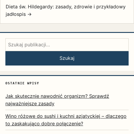
Dieta św. Hildegardy: zasady, zdrowie i przykładowy
jadłospis →
Szukaj:
Szukaj
OSTATNIE WPISY
Jak skutecznie nawodnić organizm? Sprawdź
najważniejsze zasady
Wino różowe do sushi i kuchni azjatyckiej – dlaczego
to zaskakująco dobre połączenie?