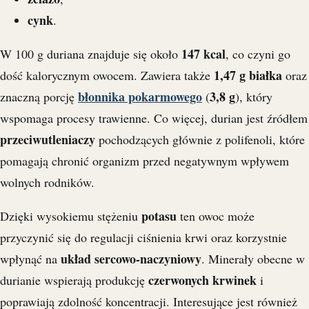
cynk
.
147 kcal
W 100 g duriana znajduje się około
, co czyni go
1,47 g białka
dość kalorycznym owocem. Zawiera także
oraz
błonnika pokarmowego
3,8 g
znaczną porcję
(
), który
wspomaga procesy trawienne. Co więcej, durian jest źródłem
przeciwutleniaczy
pochodzących głównie z polifenoli, które
pomagają chronić organizm przed negatywnym wpływem
wolnych rodników.
potasu
Dzięki wysokiemu stężeniu
ten owoc może
przyczynić się do regulacji ciśnienia krwi oraz korzystnie
układ sercowo-naczyniowy
wpłynąć na
. Minerały obecne w
czerwonych krwinek
durianie wspierają produkcję
i
poprawiają zdolność koncentracji. Interesujące jest również