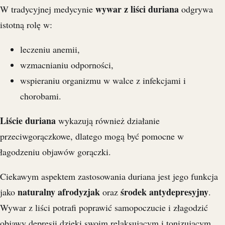
wywar z liści duriana
W tradycyjnej medycynie
odgrywa
istotną rolę w:
leczeniu anemii,
wzmacnianiu odporności,
wspieraniu organizmu w walce z infekcjami i
chorobami.
Liście duriana
wykazują również działanie
przeciwgorączkowe, dlatego mogą być pomocne w
łagodzeniu objawów gorączki.
Ciekawym aspektem zastosowania duriana jest jego funkcja
naturalny afrodyzjak
środek antydepresyjny
jako
oraz
.
Wywar z liści potrafi poprawić samopoczucie i złagodzić
objawy depresji dzięki swoim relaksującym i tonizującym