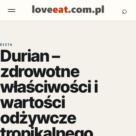
Otw
Otwórz menu
⌕
DIETA
Durian –
zdrowotne
właściwości i
wartości
odżywcze
tropikalnego