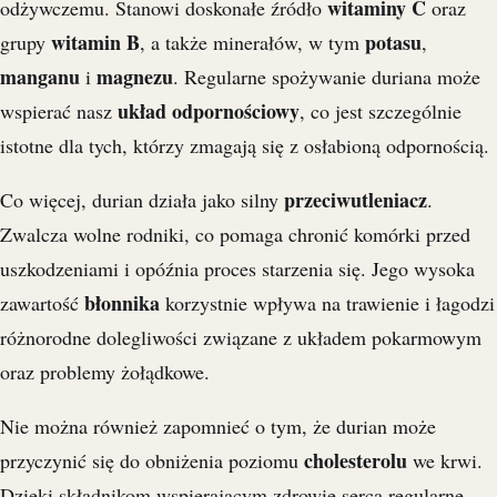
witaminy C
odżywczemu. Stanowi doskonałe źródło
oraz
witamin B
potasu
grupy
, a także minerałów, w tym
,
manganu
magnezu
i
. Regularne spożywanie duriana może
układ odpornościowy
wspierać nasz
, co jest szczególnie
istotne dla tych, którzy zmagają się z osłabioną odpornością.
przeciwutleniacz
Co więcej, durian działa jako silny
.
Zwalcza wolne rodniki, co pomaga chronić komórki przed
uszkodzeniami i opóźnia proces starzenia się. Jego wysoka
błonnika
zawartość
korzystnie wpływa na trawienie i łagodzi
różnorodne dolegliwości związane z układem pokarmowym
oraz problemy żołądkowe.
Nie można również zapomnieć o tym, że durian może
cholesterolu
przyczynić się do obniżenia poziomu
we krwi.
Dzięki składnikom wspierającym zdrowie serca regularne