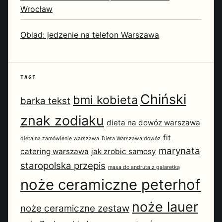
Wrocław
Obiad: jedzenie na telefon Warszawa
TAGI
Chiński
bmi kobieta
barka tekst
znak zodiaku
dieta na dowóz warszawa
fit
dieta na zamówienie warszawa
Dieta Warszawa dowóz
marynata
catering warszawa
jak zrobic samosy
staropolska przepis
masa do andruta z galaretką
noże ceramiczne peterhof
noże lauer
noże ceramiczne zestaw