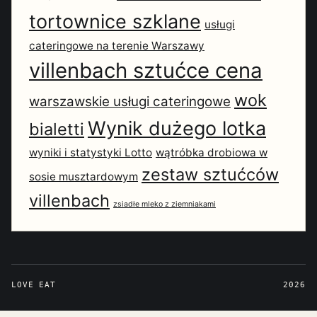
tortownice szklane
usługi
cateringowe na terenie Warszawy
villenbach sztućce cena
wok
warszawskie usługi cateringowe
Wynik dużego lotka
bialetti
wyniki i statystyki Lotto
wątróbka drobiowa w
zestaw sztućców
sosie musztardowym
villenbach
zsiadłe mleko z ziemniakami
LOVE EAT
2026