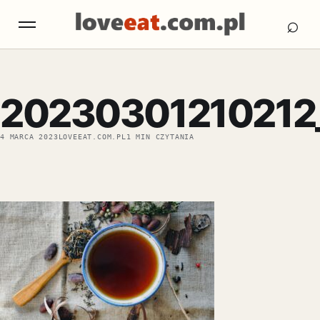
Otw
Otwórz menu
⌕
20230301210212
4 MARCA 2023
LOVEEAT.COM.PL
1 MIN CZYTANIA