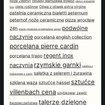
noże Zephyr
obiady warszawa dowóz
oblicz wskaźnik
oleje roślinne
Oliwa z oliwek extra virgine
bmi
patelnia ceramiczna bialetti aeternum
peterhof noże ceramiczne
pizza wrocław
podwójne
24h
placki miodowe przekładane serem
naczynie
porcelana english collection
porcelana pierre cardin
regent inox
porcelana trapo
rzymskie garnki
naczynia
sałatka z
sałatka z selerem i żurawiną
makaronem z zupki
sztućce
szklana waza
sztućce hassel
villenbach cena
szybkowar zawór
talerze dzielone
bezpieczeństwa