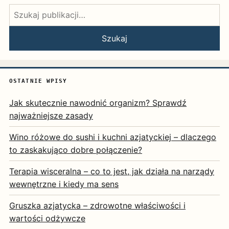
Szukaj:
Szukaj
OSTATNIE WPISY
Jak skutecznie nawodnić organizm? Sprawdź
najważniejsze zasady
Wino różowe do sushi i kuchni azjatyckiej – dlaczego
to zaskakująco dobre połączenie?
Terapia wisceralna – co to jest, jak działa na narządy
wewnętrzne i kiedy ma sens
Gruszka azjatycka – zdrowotne właściwości i
wartości odżywcze