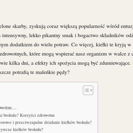
ielone skarby, zyskują coraz większą popularność wśród entuz
h intensywny, lekko pikantny smak i bogactwo składników o
lnym dodatkiem do wielu potraw. Co więcej, kiełki te kryją w 
zdrowotnych, które mogą wspierać nasz organizm w walce z 
wie kilka dni, a efekty ich spożycia mogą być zdumiewające. 
szcze potrafią te maleńkie pędy?
rowotne…
ki brokuła? Korzyści zdrowotne
worowe i przeciwzapalne działanie kiełków brokuła?
dżywcze kiełków brokułu?