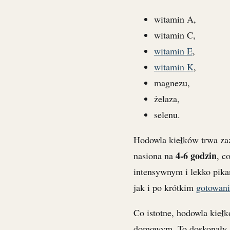
witamin A,
witamin C,
witamin E
,
witamin K
,
magnezu,
żelaza,
selenu.
Hodowla kiełków trwa z
4-6 godzin
nasiona na
, c
intensywnym i lekko pik
jak i po krótkim
gotowani
Co istotne, hodowla kieł
domowym. To doskonały s