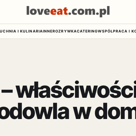
UCHNIA I KULINARIA
INNE
ROZRYWKA
CATERING
WSPÓŁPRACA I K
a – właściwośc
hodowla w do