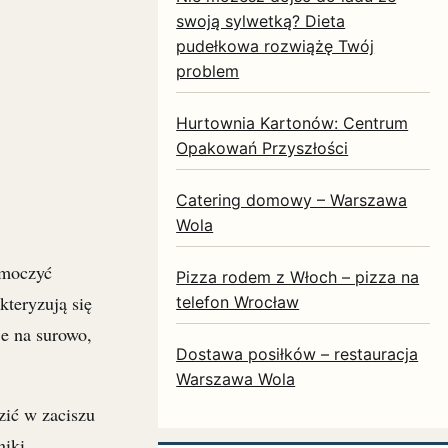
swoją sylwetką? Dieta
pudełkowa rozwiążę Twój
problem
Hurtownia Kartonów: Centrum
Opakowań Przyszłości
Catering domowy – Warszawa
Wola
amoczyć
Pizza rodem z Włoch – pizza na
kteryzują się
telefon Wrocław
e na surowo,
Dostawa posiłków – restauracja
Warszawa Wola
zić w zaciszu
niki