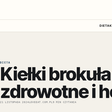
DIETA
K
DIETA
Kiełki brokuł
zdrowotne i 
21 LISTOPADA 2024
LOVEEAT.COM.PL
9 MIN CZYTANIA