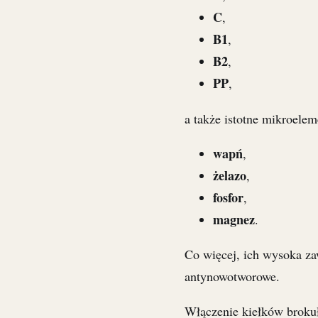
C
,
B1
,
B2
,
PP
,
a także istotne mikroelem
wapń
,
żelazo
,
fosfor
,
magnez
.
Co więcej, ich wysoka z
antynowotworowe.
Włączenie kiełków brokuł