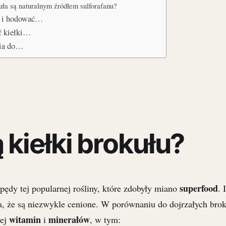
uła są naturalnym źródłem sulforafanu?
ła i hodować…
ć kiełki…
nia do…
 kiełki brokułu?
superfood
pędy tej popularnej rośliny, które zdobyły miano
. 
, że są niezwykle cenione. W porównaniu do dojrzałych brok
witamin
minerałów
cej
i
, w tym: