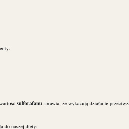
enty:
sulforafanu
awartość
sprawia, że wykazują działanie przeciwz
a do naszej diety: