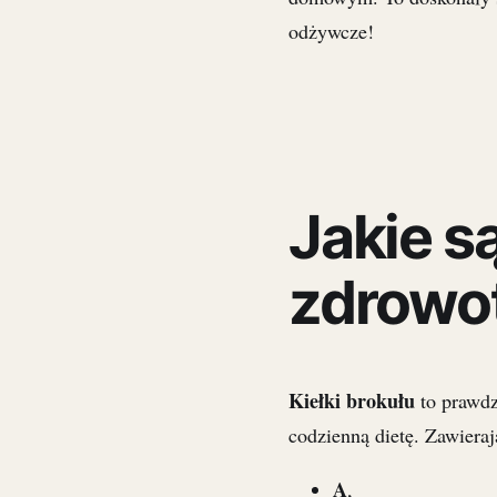
odżywcze!
Jakie s
zdrowot
Kiełki brokułu
to prawdz
codzienną dietę. Zawieraj
A
,