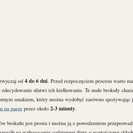
4 do 6 dni
azwyczaj od
. Przed rozpoczęciem procesu warto n
o zdecydowanie ułatwi ich kiełkowanie. Te małe brokuły chara
antnym smakiem, który można wydobyć zarówno spożywając j
2-3 minuty
u na parze
przez około
.
ków brokułu jest prosta i można ją z powodzeniem przeprowad
posób na wzbogacenie codziennej diety o wartościowe skład