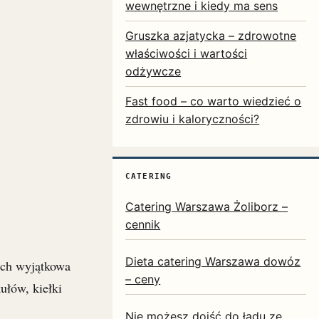
wewnętrzne i kiedy ma sens
Gruszka azjatycka – zdrowotne
właściwości i wartości
odżywcze
Fast food – co warto wiedzieć o
zdrowiu i kaloryczności?
CATERING
Catering Warszawa Żoliborz –
cennik
Dieta catering Warszawa dowóz
Ich wyjątkowa
– ceny
ułów, kiełki
Nie możesz dojść do ładu ze