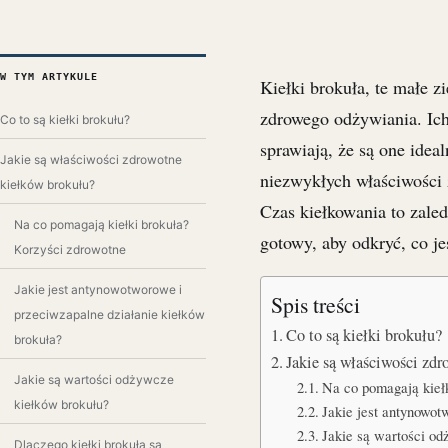
W TYM ARTYKULE
Kiełki brokuła, te małe z
zdrowego odżywiania. Ic
Co to są kiełki brokułu?
sprawiają, że są one idea
Jakie są właściwości zdrowotne
niezwykłych właściwości 
kiełków brokułu?
Czas kiełkowania to zaled
Na co pomagają kiełki brokuła?
gotowy, aby odkryć, co je
Korzyści zdrowotne
Jakie jest antynowotworowe i
Spis treści
przeciwzapalne działanie kiełków
Co to są kiełki brokułu?
brokuła?
Jakie są właściwości zd
Jakie są wartości odżywcze
Na co pomagają kieł
kiełków brokułu?
Jakie jest antynowot
Jakie są wartości o
Dlaczego kiełki brokuła są