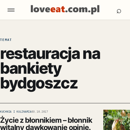
Otw
Otwórz menu
⌕
TEMAT
restauracja na
bankiety
bydgoszcz
KUCHNIA I KULINARIA
03.10.2017
Życie z błonnikiem – błonnik
witalny dawkowanie opinie.