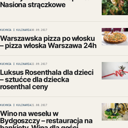
Nasiona strączkowe
KUCHNIA I KULINARIA
30.09.2017
Warszawska pizza po włosku
– pizza włoska Warszawa 24h
KUCHNIA I KULINARIA
22.09.2017
Luksus Rosenthala dla dzieci
– sztućce dla dziecka
rosenthal ceny
KUCHNIA I KULINARIA
21.08.2017
Wino na weselu w
Bydgoszczy – restauracja na
bankiety. Wina dla gości