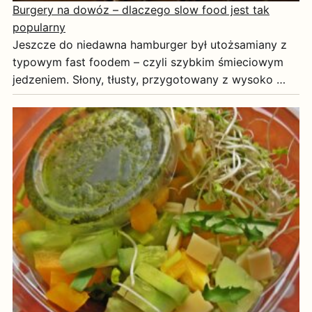
Burgery na dowóz – dlaczego slow food jest tak
popularny
Jeszcze do niedawna hamburger był utożsamiany z
typowym fast foodem – czyli szybkim śmieciowym
jedzeniem. Słony, tłusty, przygotowany z wysoko …