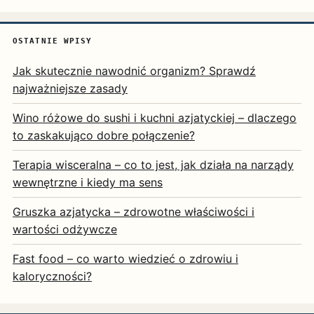
OSTATNIE WPISY
Jak skutecznie nawodnić organizm? Sprawdź
najważniejsze zasady
Wino różowe do sushi i kuchni azjatyckiej – dlaczego
to zaskakująco dobre połączenie?
Terapia wisceralna – co to jest, jak działa na narządy
wewnętrzne i kiedy ma sens
Gruszka azjatycka – zdrowotne właściwości i
wartości odżywcze
Fast food – co warto wiedzieć o zdrowiu i
kaloryczności?