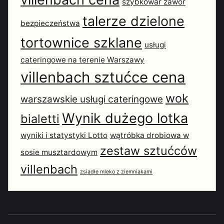
szybkowar zawór
talerze dzielone
bezpieczeństwa
tortownice szklane
usługi
cateringowe na terenie Warszawy
villenbach sztućce cena
wok
warszawskie usługi cateringowe
Wynik dużego lotka
bialetti
wyniki i statystyki Lotto
wątróbka drobiowa w
zestaw sztućców
sosie musztardowym
villenbach
zsiadłe mleko z ziemniakami