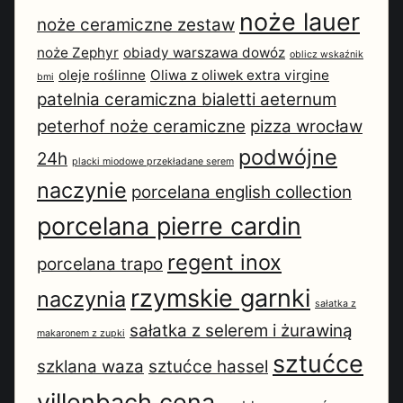
noże lauer
noże ceramiczne zestaw
noże Zephyr
obiady warszawa dowóz
oblicz wskaźnik
oleje roślinne
Oliwa z oliwek extra virgine
bmi
patelnia ceramiczna bialetti aeternum
peterhof noże ceramiczne
pizza wrocław
podwójne
24h
placki miodowe przekładane serem
naczynie
porcelana english collection
porcelana pierre cardin
regent inox
porcelana trapo
rzymskie garnki
naczynia
sałatka z
sałatka z selerem i żurawiną
makaronem z zupki
sztućce
szklana waza
sztućce hassel
villenbach cena