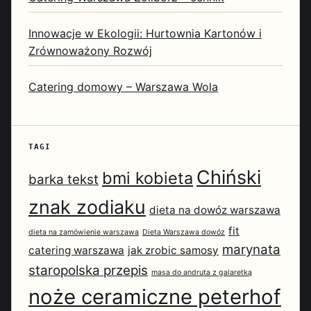
Innowacje w Ekologii: Hurtownia Kartonów i
Zrównoważony Rozwój
Catering domowy – Warszawa Wola
TAGI
Chiński
bmi kobieta
barka tekst
znak zodiaku
dieta na dowóz warszawa
fit
dieta na zamówienie warszawa
Dieta Warszawa dowóz
marynata
catering warszawa
jak zrobic samosy
staropolska przepis
masa do andruta z galaretką
noże ceramiczne peterhof